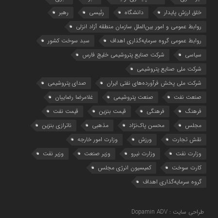
خلق ارزش پایدار
دانشگاه
رئیسی
رهبر
روابط عمومی و امور بین‌الملل سازمان منطقه آزاد انزلی
روابط عمومی گروه سرمایه‌گذاری اهداف
سبد سوخت کشور
سیاسی
شرکت صنایع پتروشیمی خلیج فارس
شرکت ملی صنایع پتروشیمی
شرکت ملی پخش فرآورده‌های نفتی ایران
صدای پتروشیمی
صنعت نفت
صنعت پتروشیمی
غلامرضا رضاییان
فرهنگ
فرهنگی
قیمت بنزین
قیمت نفت
مجلس
محسن پاک‌نژاد
مذهبی
ناترازی بنزین
نقش تجارت
ورزش
وزارت امور خارجه
وزارت نفت
وزارت نیرو
وزیر صنعت
وزیر نفت
کارت سوخت
کمیسیون انرژی مجلس
گروه سرمایه‌‌گذاری اهداف
طراحی سایت : Dopamin ADV