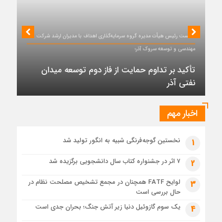
نشست
4 روز قبل
بررسی MG ZS هیبرید و جایگاه آن در بازار خودروهای وارداتی
نشست رئیس هیأت مدیره گروه سرمایه‌گذاری اهداف با مدیران ارشد شرکت
5 روز قبل
مهندسی و توسعه سروک آذر؛
نقشه راه هفتمین نمایشگاه و کنفرانس بین‌المللی شهر هوشمند،
تأکید بر تداوم حمایت از فاز دوم توسعه میدان
مسکن، شهرسازی و بازآفرینی شهری ترسیم شد
نفتی آذر
6 روز قبل
برگزاری دهمین نمایشگاه حمل‌ونقل و لجستیک همزمان با روز
جهانی حمل‌ونقل پایدار سازمان ملل متحد
اخبار مهم
6 روز قبل
ترکیه و عراق قرارداد خط لوله انتقال نفت را امضا کردند
نخستین گوجه‌فرنگی شبیه به انگور تولید شد
1
6 روز قبل
«سی‌ان‌جی» کلید امنیت معیشتی خانوارها
۷ اثر در جشنواره کتاب سال دانشجویی برگزیده شد
2
6 روز قبل
لوایح FATF همچنان در مجمع تشخیص مصلحت نظام در
3
جزئیات تازه از اصلاح قیمت بنزین
حال بررسی است
یک سوم گازوئیل دنیا زیر آتش جنگ؛ بحران جدی است
4