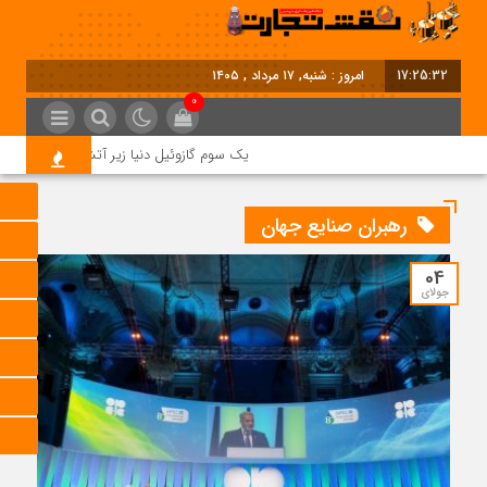
17:25:32
امروز : شنبه, ۱۷ مرداد , ۱۴۰۵
0
یک سوم گازوئیل دنیا زیر آتش جنگ؛ بحران ج
رهبران صنایع جهان
04
جولای