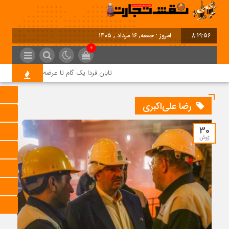
8:19:57
امروز : جمعه, ۱۶ مرداد , ۱۴۰۵
0
تابان فردا یک گام تا عرضه اولیه؛ نماد «تابان
رضا علی‌اکبری
30
ژوئن