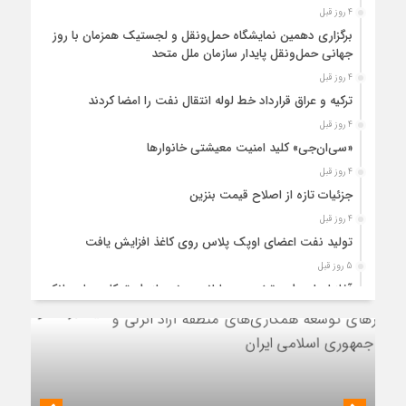
4 روز قبل
برگزاری دهمین نمایشگاه حمل‌ونقل و لجستیک همزمان با روز
جهانی حمل‌ونقل پایدار سازمان ملل متحد
4 روز قبل
ترکیه و عراق قرارداد خط لوله انتقال نفت را امضا کردند
4 روز قبل
«سی‌ان‌جی» کلید امنیت معیشتی خانوارها
4 روز قبل
جزئیات تازه از اصلاح قیمت بنزین
4 روز قبل
تولید نفت اعضای اوپک پلاس روی کاغذ افزایش یافت
5 روز قبل
آغاز اجرای طرح تخصیص یارانه سوخت از طریق کارت‌های بانکی
5 روز قبل
عملیات اجرایی پروژه تصفیه پساب شهری؛ پتروشیمی تبریز در
مسیر تحقق صنعت سبز
5 روز قبل
مزیت قیمتی CNG؛ سوختی پاک برای کاهش هزینه خانوار و