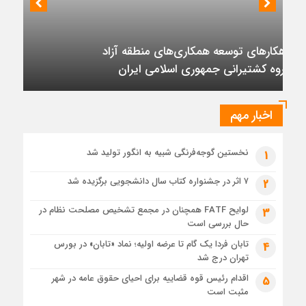
واردات بنزین
نشست رئیس هیأت مدیره گروه سرمایه‌گذاری اهداف با مدیران ارشد شرکت
مهندسی و توسعه سروک آذر؛
5 روز قبل
ظرفیت پالایش جهانی به کمترین میزان در برابر تقاضای نفت
تأکید بر تداوم حمایت از فاز دوم توسعه میدان
رسیده است
نفتی آذر
1 هفته قبل
عرضه اولیه تابان فردا (بزرگترین عرضه اولیه تاریخ بورس) از
نگاهی دیگر
اخبار مهم
1 هفته قبل
حل موانع صادرات برق
نخستین گوجه‌فرنگی شبیه به انگور تولید شد
1
۷ اثر در جشنواره کتاب سال دانشجویی برگزیده شد
2
لوایح FATF همچنان در مجمع تشخیص مصلحت نظام در
3
حال بررسی است
تابان فردا یک گام تا عرضه اولیه؛ نماد «تابان» در بورس
4
تهران درج شد
اقدام رئیس قوه قضاییه برای احیای حقوق عامه در شهر
5
مثبت است