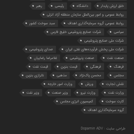
خلق ارزش پایدار
دانشگاه
رئیسی
رهبر
روابط عمومی و امور بین‌الملل سازمان منطقه آزاد انزلی
روابط عمومی گروه سرمایه‌گذاری اهداف
سبد سوخت کشور
سیاسی
شرکت صنایع پتروشیمی خلیج فارس
شرکت ملی صنایع پتروشیمی
شرکت ملی پخش فرآورده‌های نفتی ایران
صدای پتروشیمی
صنعت نفت
صنعت پتروشیمی
غلامرضا رضاییان
فرهنگ
فرهنگی
قیمت بنزین
قیمت نفت
مجلس
محسن پاک‌نژاد
مذهبی
ناترازی بنزین
نقش تجارت
ورزش
وزارت امور خارجه
وزارت نفت
وزارت نیرو
وزیر صنعت
وزیر نفت
کارت سوخت
کمیسیون انرژی مجلس
گروه سرمایه‌‌گذاری اهداف
طراحی سایت : Dopamin ADV