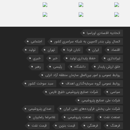
اتحادیه اقتصادی اوراسیا
اتصال ریلی بندر کاسپین به شبکه سراسری کشور
اجتماعی
اقتصاد
ایران
تابان فردا
تهران
تولید
تیراندازی
حفظ پایداری تولید
خبر
خبری
خلق ارزش پایدار
دانشگاه
رئیسی
رهبر
روابط عمومی و امور بین‌الملل سازمان منطقه آزاد انزلی
روابط عمومی گروه سرمایه‌گذاری اهداف
سبد سوخت کشور
سیاسی
شرکت صنایع پتروشیمی خلیج فارس
شرکت ملی صنایع پتروشیمی
شرکت ملی پخش فرآورده‌های نفتی ایران
صدای پتروشیمی
صنعت نفت
صنعت پتروشیمی
غلامرضا رضاییان
فرهنگ
فرهنگی
قیمت بنزین
قیمت نفت