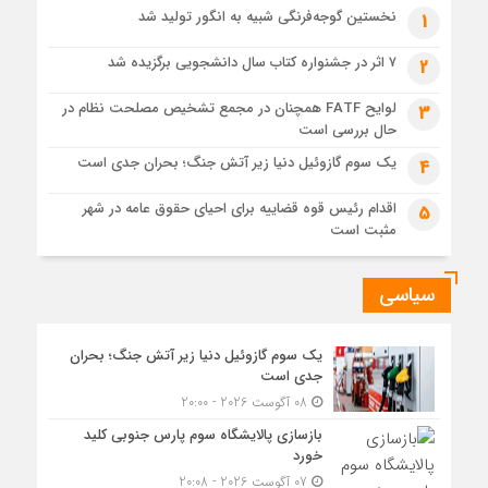
نخستین گوجه‌فرنگی شبیه به انگور تولید شد
1
6 روز قبل
«سی‌ان‌جی» کلید امنیت معیشتی خانوارها
۷ اثر در جشنواره کتاب سال دانشجویی برگزیده شد
2
6 روز قبل
لوایح FATF همچنان در مجمع تشخیص مصلحت نظام در
3
جزئیات تازه از اصلاح قیمت بنزین
حال بررسی است
یک سوم گازوئیل دنیا زیر آتش جنگ؛ بحران جدی است
4
اقدام رئیس قوه قضاییه برای احیای حقوق عامه در شهر
5
مثبت است
سیاسی
یک سوم گازوئیل دنیا زیر آتش جنگ؛ بحران
جدی است
08 آگوست 2026 - 20:00
بازسازی پالایشگاه سوم پارس جنوبی کلید
خورد
07 آگوست 2026 - 20:08