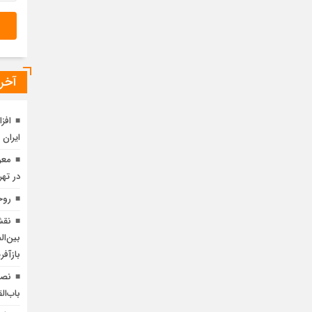
آخری
ایران در 4 ما
معر
در ته
روح
نقش
بین‌ا
بازآف
باب‌ا