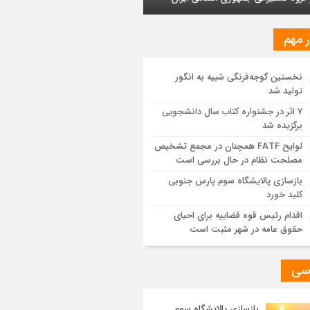
ایش یافت
ر مهم
ز اجرای طرح تخصیص یارانه سوخت از
ق کارت‌های بانکی
نخستین گوجه‌فرنگی شبیه به انگور
تولید شد
یات اجرایی پروژه تصفیه پساب شهری؛
وشیمی تبریز در مسیر تحقق صنعت سبز
۷ اثر در جشنواره کتاب سال دانشجویی
برگزیده شد
مزیت قیمتی CNG؛ سوختی پاک برای کاهش
لوایح FATF همچنان در مجمع تشخیص
نه خانوار و واردات بنزین
مصلحت نظام در حال بررسی است
بازسازی پالایشگاه سوم پارس جنوبی
کلید خورد
اقدام رئیس قوه قضاییه برای احیای
حقوق عامه در شهر مثبت است
سی
بازسازی پالایشگاه سوم