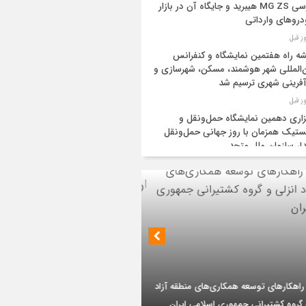
بررسی MG ZS هیبرید و جایگاه آن در بازار
روهای وارداتی
ه راه هفتمین نمایشگاه و کنفرانس
‌المللی شهر هوشمند، مسکن، شهرسازی و
آفرینی شهری ترسیم شد
زاری دهمین نمایشگاه حمل‌ونقل و
تیک همزمان با روز جهانی حمل‌ونقل
دار سازمان ملل متحد
یه و عراق قرارداد خط لوله انتقال نفت را
ا کردند
‌ان‌جی» کلید امنیت معیشتی خانوارها
ئیس هیأت مدیره گروه سرمایه‌گذاری اهداف با
یات تازه از اصلاح قیمت بنزین
 ارشد شرکت مهندسی و توسعه سروک آذر؛
بر تداوم حمایت از فاز دوم توسعه میدان
ید نفت اعضای اوپک پلاس روی کاغذ
ذر