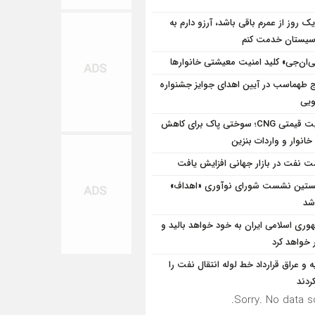
یک روز از عمرم باقی باشد، آرزو دارم به
سیستان خدمت کنم
‌ان‌جی» کلید امنیت معیشتی خانوارها
ج طهماسب در آیین اهدای جوایز جشنواره
ویی
مزیت قیمتی CNG؛ سوختی پاک برای کاهش
خانوار و واردات بنزین
ت نفت در بازار جهانی افزایش یافت
تین نشست شورای نوآوری «اهداف»
 شد
وری اسلامی ایران به خود خواهد بالید و
 خواهد کرد
یه و عراق قرارداد خط لوله انتقال نفت را
ردند
Sorry. No data so