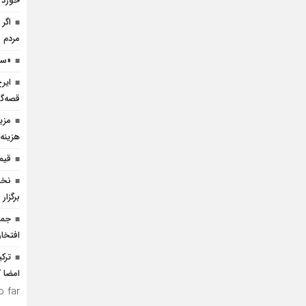
خورد
اگر 
مردم 
«سی
ایر
قصه‌گ
هزینه 
قیم
نخس
برگزار
جمه
افتخار
ترک
امضا ک
 far.