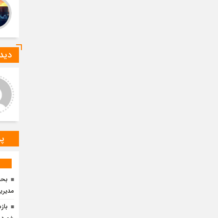
دیدگ
ید صادقی
ارسلان رضایی
 دیدگاه شما کاملا درست است.
به گفته محققان، با انتقال بخشی
ر و ارقام کاملا واقعی هستند
از بار رشد محصولات زراعی جهان
به مناطق شهری و مناطق دیگر
می‌توان زمین را از وضع
پر
مدیری
باز