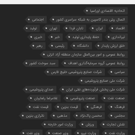
اتحادیه اقتصادی اوراسیا
اتصال ریلی بندر کاسپین به شبکه سراسری کشور
اجتماعی
اقتصاد
ایران
تابان فردا
تهران
تولید
تیراندازی
حفظ پایداری تولید
خبر
خبری
خلق ارزش پایدار
دانشگاه
رئیسی
رهبر
روابط عمومی و امور بین‌الملل سازمان منطقه آزاد انزلی
روابط عمومی گروه سرمایه‌گذاری اهداف
سبد سوخت کشور
سیاسی
شرکت صنایع پتروشیمی خلیج فارس
شرکت ملی صنایع پتروشیمی
شرکت ملی پخش فرآورده‌های نفتی ایران
صدای پتروشیمی
صنعت نفت
صنعت پتروشیمی
غلامرضا رضاییان
فرهنگ
فرهنگی
قیمت بنزین
قیمت نفت
مجلس
محسن پاک‌نژاد
مذهبی
ناترازی بنزین
نقش تجارت
ورزش
وزارت امور خارجه
وزارت نفت
وزارت نیرو
وزیر صنعت
وزیر نفت