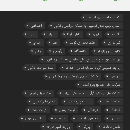
اتحادیه اقتصادی اوراسیا
اتصال ریلی بندر کاسپین به شبکه سراسری کشور
اجتماعی
اقتصاد
ایران
تابان فردا
تهران
تولید
تیراندازی
حفظ پایداری تولید
خبر
خبری
خلق ارزش پایدار
دانشگاه
رئیسی
رهبر
روابط عمومی و امور بین‌الملل سازمان منطقه آزاد انزلی
روابط عمومی گروه سرمایه‌گذاری اهداف
سبد سوخت کشور
سیاسی
شرکت صنایع پتروشیمی خلیج فارس
شرکت ملی صنایع پتروشیمی
شرکت ملی پخش فرآورده‌های نفتی ایران
صدای پتروشیمی
صنعت نفت
صنعت پتروشیمی
غلامرضا رضاییان
فرهنگ
فرهنگی
قیمت بنزین
قیمت نفت
مجلس
محسن پاک‌نژاد
مذهبی
ناترازی بنزین
نقش تجارت
ورزش
وزارت امور خارجه