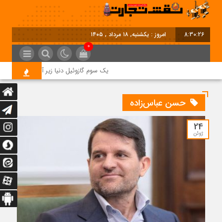
8:30:26
امروز : یکشنبه, ۱۸ مرداد , ۱۴۰۵
0
یک سوم گازوئیل دنیا زیر آتش جنگ؛ بحران
حسن عباس‌زاده
24
ژوئن