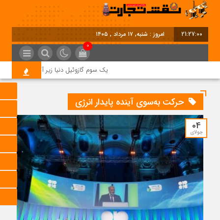
21:27:00
امروز : شنبه, ۱۷ مرداد , ۱۴۰۵
0
یک سوم گازوئیل دنیا زیر آتش جنگ؛ بحران
حرکت به‌سوی آینده پایدار انرژی
04
جولای