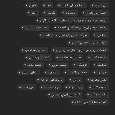
تیراندازی
حفظ پایداری تولید
خبر
خبری
خلق ارزش پایدار
دانشگاه
رئیسی
رهبر
روابط عمومی و امور بین‌الملل سازمان منطقه آزاد انزلی
روابط عمومی گروه سرمایه‌گذاری اهداف
سبد سوخت کشور
سیاسی
شرکت صنایع پتروشیمی خلیج فارس
شرکت ملی صنایع پتروشیمی
شرکت ملی پخش فرآورده‌های نفتی ایران
صدای پتروشیمی
صنعت نفت
صنعت پتروشیمی
غلامرضا رضاییان
فرهنگ
فرهنگی
قیمت بنزین
قیمت نفت
مجلس
محسن پاک‌نژاد
مذهبی
ناترازی بنزین
نقش تجارت
ورزش
وزارت امور خارجه
وزارت نفت
وزارت نیرو
وزیر صنعت
وزیر نفت
کارت سوخت
کمیسیون انرژی مجلس
گروه سرمایه‌‌گذاری اهداف