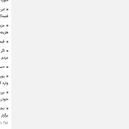
خورد
ایر
قصه‌گ
هزینه 
قیم
اگر 
مردم 
«سی
وارد ک
خودرو
نخس
برگزار
 far.