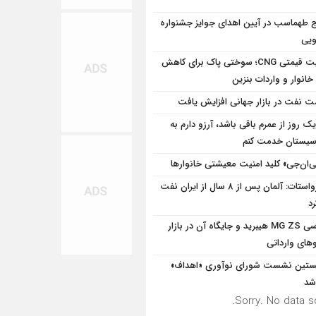
ج طهماسب در آیین اهدای جوایز جشنواره
ویی
مزیت قیمتی CNG؛ سوختی پاک برای کاهش
خانوار و واردات بنزین
ت نفت در بازار جهانی افزایش یافت
یک روز از عمرم باقی باشد، آرزو دارم به
سیستان خدمت کنم
‌ان‌جی» کلید امنیت معیشتی خانوارها
یورواستات: آلمان پس از 8 سال از ایران نفت
رد
بررسی MG ZS هیبرید و جایگاه آن در بازار
های وارداتی
تین نشست شورای نوآوری «اهداف»
 شد
Sorry. No data so