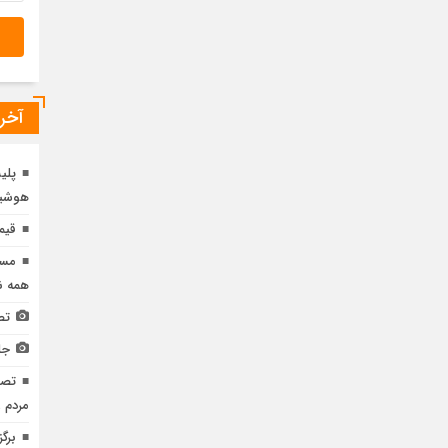
آخری
پلی
هوشیا
قیم
مسی
همه نه
تص
جل
مردم ر
برگ