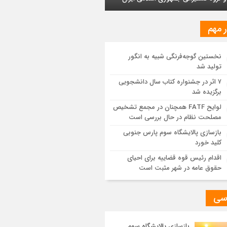
ایش یافت
ر مهم
ز اجرای طرح تخصیص یارانه سوخت از
ق کارت‌های بانکی
نخستین گوجه‌فرنگی شبیه به انگور
تولید شد
یات اجرایی پروژه تصفیه پساب شهری؛
وشیمی تبریز در مسیر تحقق صنعت سبز
۷ اثر در جشنواره کتاب سال دانشجویی
برگزیده شد
مزیت قیمتی CNG؛ سوختی پاک برای کاهش
لوایح FATF همچنان در مجمع تشخیص
نه خانوار و واردات بنزین
مصلحت نظام در حال بررسی است
بازسازی پالایشگاه سوم پارس جنوبی
کلید خورد
اقدام رئیس قوه قضاییه برای احیای
حقوق عامه در شهر مثبت است
سی
بازسازی پالایشگاه سوم