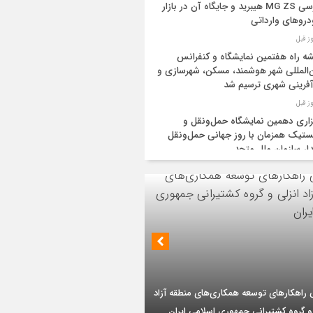
بررسی MG ZS هیبرید و جایگاه آن در بازار
روهای وارداتی
ه راه هفتمین نمایشگاه و کنفرانس
‌المللی شهر هوشمند، مسکن، شهرسازی و
آفرینی شهری ترسیم شد
زاری دهمین نمایشگاه حمل‌ونقل و
تیک همزمان با روز جهانی حمل‌ونقل
دار سازمان ملل متحد
یه و عراق قرارداد خط لوله انتقال نفت را
ا کردند
‌ان‌جی» کلید امنیت معیشتی خانوارها
ئیس هیأت مدیره گروه سرمایه‌گذاری اهداف با
یات تازه از اصلاح قیمت بنزین
 ارشد شرکت مهندسی و توسعه سروک آذر؛
بر تداوم حمایت از فاز دوم توسعه میدان
ید نفت اعضای اوپک پلاس روی کاغذ
ذر