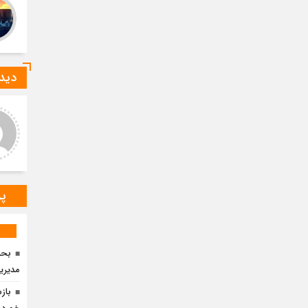
دیدگ
ید صادقی
ارسلان رضایی
 دیدگاه شما کاملا درست است.
به گفته محققان، با انتقال بخشی
ر و ارقام کاملا واقعی هستند
از بار رشد محصولات زراعی جهان
به مناطق شهری و مناطق دیگر
می‌توان زمین را از وضع
پر
مدیری
باز