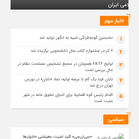
6 روز قبل
عرضه اولیه تابان فردا (بزرگترین عرضه اولیه تاریخ بورس) از
نگاهی دیگر
اخبار مهم
1 هفته قبل
حل موانع صادرات برق
نخستین گوجه‌فرنگی شبیه به انگور تولید شد
1
۷ اثر در جشنواره کتاب سال دانشجویی برگزیده شد
2
لوایح FATF همچنان در مجمع تشخیص مصلحت نظام در
3
حال بررسی است
تابان فردا یک گام تا عرضه اولیه؛ نماد «تابان» در بورس
4
تهران درج شد
اقدام رئیس قوه قضاییه برای احیای حقوق عامه در شهر
5
مثبت است
سیاسی
«سی‌ان‌جی» کلید امنیت معیشتی خانوارها