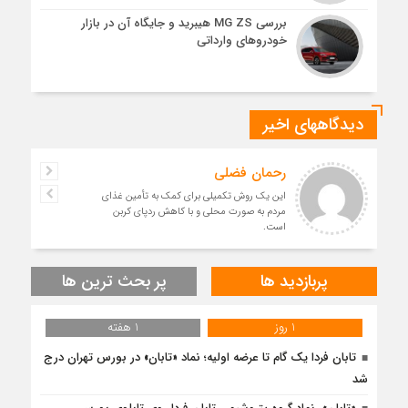
بررسی MG ZS هیبرید و جایگاه آن در بازار
خودروهای وارداتی
دیدگاههای اخیر
رحمان فضلی
این یک روش تکمیلی برای کمک به تأمین غذای
مردم به صورت محلی و با کاهش ردپای کربن
است.
پربازدید ها
پر بحث ترین ها
1 روز
1 هفته
تابان فردا یک گام تا عرضه اولیه؛ نماد «تابان» در بورس تهران درج
شد