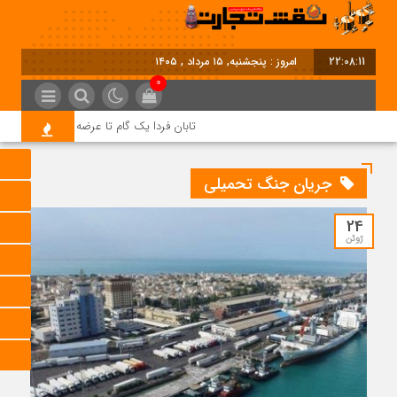
22:08:11
امروز : پنجشنبه, ۱۵ مرداد , ۱۴۰۵
0
تابان فردا یک گام تا عرضه اولیه؛ نماد «تابان»
جریان جنگ تحمیلی
24
ژوئن