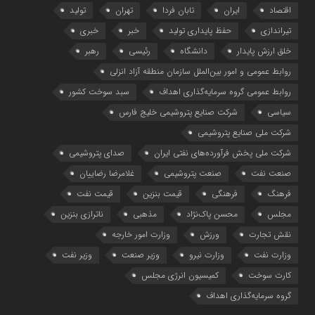
اقتصاد
ایران
تابان فردا
تهران
تولید
تیراندازی
حفظ پایداری تولید
خبر
خبری
خلق ارزش پایدار
دانشگاه
رئیسی
رهبر
روابط عمومی و امور بین‌الملل سازمان منطقه آزاد انزلی
روابط عمومی گروه سرمایه‌گذاری اهداف
سبد سوخت کشور
سیاسی
شرکت صنایع پتروشیمی خلیج فارس
شرکت ملی صنایع پتروشیمی
شرکت ملی پخش فرآورده‌های نفتی ایران
صدای پتروشیمی
صنعت نفت
صنعت پتروشیمی
غلامرضا رضاییان
فرهنگ
فرهنگی
قیمت بنزین
قیمت نفت
مجلس
محسن پاک‌نژاد
مذهبی
ناترازی بنزین
نقش تجارت
ورزش
وزارت امور خارجه
وزارت نفت
وزارت نیرو
وزیر صنعت
وزیر نفت
کارت سوخت
کمیسیون انرژی مجلس
گروه سرمایه‌‌گذاری اهداف