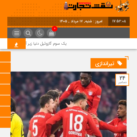
17:52:09
امروز : شنبه, ۱۷ مرداد , ۱۴۰۵
0
یک سوم گازوئیل دنیا زیر آتش جنگ؛ بحران 
تیراندازی
24
دسامبر