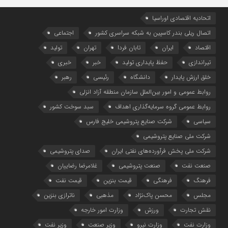
اتحادیه اقتصادی اوراسیا
اتصال ریلی بندر کاسپین به شبکه سراسری کشور
اجتماعی
اقتصاد
ایران
تابان فردا
تهران
تولید
تیراندازی
حفظ پایداری تولید
خبر
خبری
خلق ارزش پایدار
دانشگاه
رئیسی
رهبر
روابط عمومی و امور بین‌الملل سازمان منطقه آزاد انزلی
روابط عمومی گروه سرمایه‌گذاری اهداف
سبد سوخت کشور
سیاسی
شرکت صنایع پتروشیمی خلیج فارس
شرکت ملی صنایع پتروشیمی
شرکت ملی پخش فرآورده‌های نفتی ایران
صدای پتروشیمی
صنعت نفت
صنعت پتروشیمی
غلامرضا رضاییان
فرهنگ
فرهنگی
قیمت بنزین
قیمت نفت
مجلس
محسن پاک‌نژاد
مذهبی
ناترازی بنزین
نقش تجارت
ورزش
وزارت امور خارجه
وزارت نفت
وزارت نیرو
وزیر صنعت
وزیر نفت