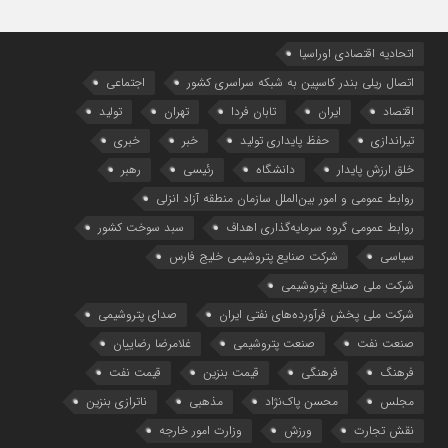
اتحادیه اقتصادی اوراسیا
اتصال ریلی بندر کاسپین به شبکه سراسری کشور
اجتماعی
اقتصاد
ایران
تابان فردا
تهران
تولید
تیراندازی
حفظ پایداری تولید
خبر
خبری
خلق ارزش پایدار
دانشگاه
رئیسی
رهبر
روابط عمومی و امور بین‌الملل سازمان منطقه آزاد انزلی
روابط عمومی گروه سرمایه‌گذاری اهداف
سبد سوخت کشور
سیاسی
شرکت صنایع پتروشیمی خلیج فارس
شرکت ملی صنایع پتروشیمی
شرکت ملی پخش فرآورده‌های نفتی ایران
صدای پتروشیمی
صنعت نفت
صنعت پتروشیمی
غلامرضا رضاییان
فرهنگ
فرهنگی
قیمت بنزین
قیمت نفت
مجلس
محسن پاک‌نژاد
مذهبی
ناترازی بنزین
نقش تجارت
ورزش
وزارت امور خارجه