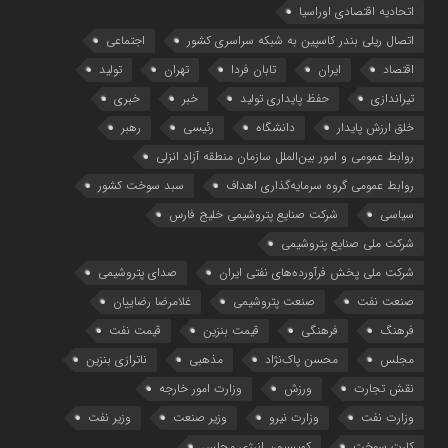
اتحادیه اقتصادی اوراسیا
اتصال ریلی بندر کاسپین به شبکه سراسری کشور
اجتماعی
اقتصاد
ایران
تابان فردا
تهران
تولید
تیراندازی
حفظ پایداری تولید
خبر
خبری
خلق ارزش پایدار
دانشگاه
رئیسی
رهبر
روابط عمومی و امور بین‌الملل سازمان منطقه آزاد انزلی
روابط عمومی گروه سرمایه‌گذاری اهداف
سبد سوخت کشور
سیاسی
شرکت صنایع پتروشیمی خلیج فارس
شرکت ملی صنایع پتروشیمی
شرکت ملی پخش فرآورده‌های نفتی ایران
صدای پتروشیمی
صنعت نفت
صنعت پتروشیمی
غلامرضا رضاییان
فرهنگ
فرهنگی
قیمت بنزین
قیمت نفت
مجلس
محسن پاک‌نژاد
مذهبی
ناترازی بنزین
نقش تجارت
ورزش
وزارت امور خارجه
وزارت نفت
وزارت نیرو
وزیر صنعت
وزیر نفت
کارت سوخت
کمیسیون انرژی مجلس