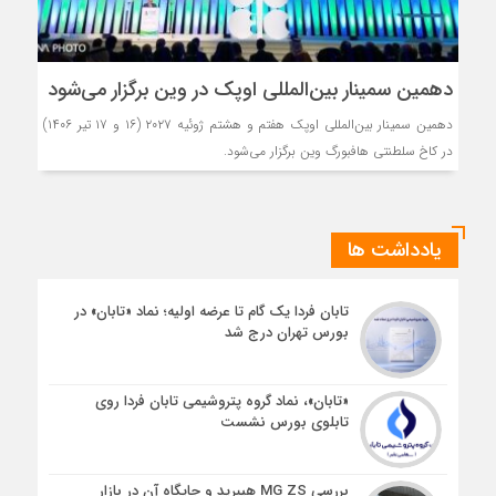
دهمین سمینار بین‌المللی اوپک در وین برگزار می‌شود
دهمین سمینار بین‌المللی اوپک هفتم و هشتم ژوئیه ۲۰۲۷ (۱۶ و ۱۷ تیر ۱۴۰۶)
در کاخ سلطنتی هافبورگ وین برگزار می‌شود.
یادداشت ها
تابان فردا یک گام تا عرضه اولیه؛ نماد «تابان» در
بورس تهران درج شد
«تابان»، نماد گروه پتروشیمی تابان فردا روی
تابلوی بورس نشست
بررسی MG ZS هیبرید و جایگاه آن در بازار