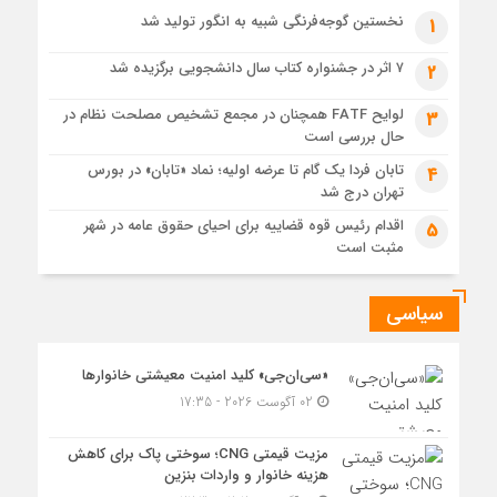
حل موانع صادرات برق
نخستین گوجه‌فرنگی شبیه به انگور تولید شد
1
۷ اثر در جشنواره کتاب سال دانشجویی برگزیده شد
2
لوایح FATF همچنان در مجمع تشخیص مصلحت نظام در
3
حال بررسی است
تابان فردا یک گام تا عرضه اولیه؛ نماد «تابان» در بورس
4
تهران درج شد
اقدام رئیس قوه قضاییه برای احیای حقوق عامه در شهر
5
مثبت است
سیاسی
«سی‌ان‌جی» کلید امنیت معیشتی خانوارها
02 آگوست 2026 - 17:35
مزیت قیمتی CNG؛ سوختی پاک برای کاهش
هزینه خانوار و واردات بنزین