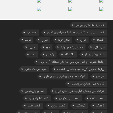
اتحادیه اقتصادی اوراسیا
اتصال ریلی بندر کاسپین به شبکه سراسری کشور
اجتماعی
اقتصاد
ایران
تابان فردا
تهران
تولید
تیراندازی
حفظ پایداری تولید
خبر
خبری
خلق ارزش پایدار
دانشگاه
رئیسی
رهبر
روابط عمومی و امور بین‌الملل سازمان منطقه آزاد انزلی
روابط عمومی گروه سرمایه‌گذاری اهداف
سبد سوخت کشور
سیاسی
شرکت صنایع پتروشیمی خلیج فارس
شرکت ملی صنایع پتروشیمی
شرکت ملی پخش فرآورده‌های نفتی ایران
صدای پتروشیمی
صنعت نفت
صنعت پتروشیمی
غلامرضا رضاییان
فرهنگ
فرهنگی
قیمت بنزین
قیمت نفت
مجلس
محسن پاک‌نژاد
مذهبی
ناترازی بنزین