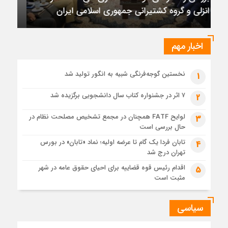
تأکید بر تداوم حمایت از فاز دوم توسعه میدان
رسیده است
نفتی آذر
1 هفته قبل
عرضه اولیه تابان فردا (بزرگترین عرضه اولیه تاریخ بورس) از
نگاهی دیگر
اخبار مهم
1 هفته قبل
حل موانع صادرات برق
نخستین گوجه‌فرنگی شبیه به انگور تولید شد
1
۷ اثر در جشنواره کتاب سال دانشجویی برگزیده شد
2
لوایح FATF همچنان در مجمع تشخیص مصلحت نظام در
3
حال بررسی است
تابان فردا یک گام تا عرضه اولیه؛ نماد «تابان» در بورس
4
تهران درج شد
اقدام رئیس قوه قضاییه برای احیای حقوق عامه در شهر
5
مثبت است
سیاسی