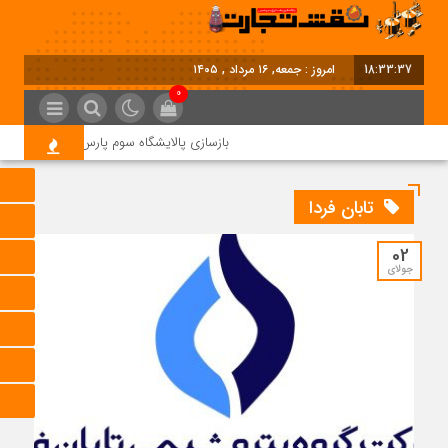
18:33:38
امروز : جمعه, ۱۶ مرداد , ۱۴۰۵
0
بازسازی پالایشگاه سوم پارس جنوبی کلید خورد
تابان فردا
02
جولای