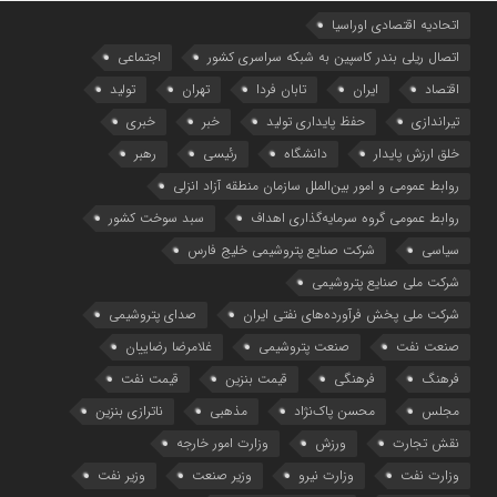
اتحادیه اقتصادی اوراسیا
اتصال ریلی بندر کاسپین به شبکه سراسری کشور
اجتماعی
اقتصاد
ایران
تابان فردا
تهران
تولید
تیراندازی
حفظ پایداری تولید
خبر
خبری
خلق ارزش پایدار
دانشگاه
رئیسی
رهبر
روابط عمومی و امور بین‌الملل سازمان منطقه آزاد انزلی
روابط عمومی گروه سرمایه‌گذاری اهداف
سبد سوخت کشور
سیاسی
شرکت صنایع پتروشیمی خلیج فارس
شرکت ملی صنایع پتروشیمی
شرکت ملی پخش فرآورده‌های نفتی ایران
صدای پتروشیمی
صنعت نفت
صنعت پتروشیمی
غلامرضا رضاییان
فرهنگ
فرهنگی
قیمت بنزین
قیمت نفت
مجلس
محسن پاک‌نژاد
مذهبی
ناترازی بنزین
نقش تجارت
ورزش
وزارت امور خارجه
وزارت نفت
وزارت نیرو
وزیر صنعت
وزیر نفت