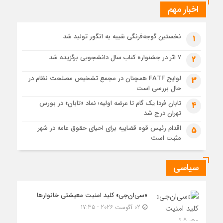
نگاهی دیگر
اخبار مهم
1 هفته قبل
حل موانع صادرات برق
نخستین گوجه‌فرنگی شبیه به انگور تولید شد
1
۷ اثر در جشنواره کتاب سال دانشجویی برگزیده شد
2
لوایح FATF همچنان در مجمع تشخیص مصلحت نظام در
3
حال بررسی است
تابان فردا یک گام تا عرضه اولیه؛ نماد «تابان» در بورس
4
تهران درج شد
اقدام رئیس قوه قضاییه برای احیای حقوق عامه در شهر
5
مثبت است
سیاسی
«سی‌ان‌جی» کلید امنیت معیشتی خانوارها
02 آگوست 2026 - 17:35