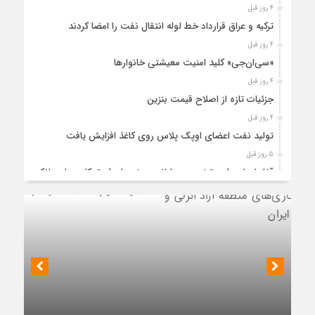
4 روز قبل
ترکیه و عراق قرارداد خط لوله انتقال نفت را امضا کردند
4 روز قبل
«سی‌ان‌جی» کلید امنیت معیشتی خانوارها
4 روز قبل
جزئیات تازه از اصلاح قیمت بنزین
4 روز قبل
تولید نفت اعضای اوپک پلاس روی کاغذ افزایش یافت
5 روز قبل
آغاز اجرای طرح تخصیص یارانه سوخت از طریق کارت‌های بانکی
5 روز قبل
عملیات اجرایی پروژه تصفیه پساب شهری؛ پتروشیمی تبریز در
مسیر تحقق صنعت سبز
5 روز قبل
مزیت قیمتی CNG؛ سوختی پاک برای کاهش هزینه خانوار و
نشست رئیس هیأت مدیره گروه سرمایه‌گذاری اهداف با مدیران ارشد شرکت
واردات بنزین
مهندسی و توسعه سروک آذر؛
5 روز قبل
ظرفیت پالایش جهانی به کمترین میزان در برابر تقاضای نفت