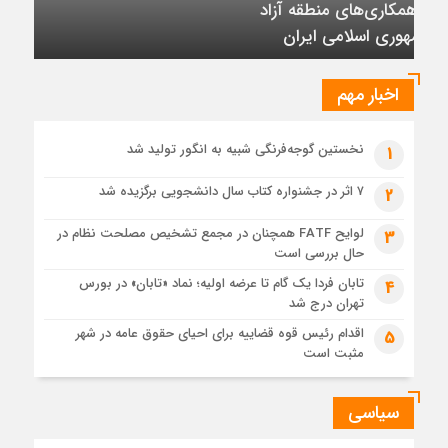
تأکید بر تداوم حمایت از فاز دوم توسعه میدان
رسیده است
نفتی آذر
6 روز قبل
عرضه اولیه تابان فردا (بزرگترین عرضه اولیه تاریخ بورس) از
نگاهی دیگر
اخبار مهم
1 هفته قبل
حل موانع صادرات برق
نخستین گوجه‌فرنگی شبیه به انگور تولید شد
1
۷ اثر در جشنواره کتاب سال دانشجویی برگزیده شد
2
لوایح FATF همچنان در مجمع تشخیص مصلحت نظام در
3
حال بررسی است
تابان فردا یک گام تا عرضه اولیه؛ نماد «تابان» در بورس
4
تهران درج شد
اقدام رئیس قوه قضاییه برای احیای حقوق عامه در شهر
5
مثبت است
سیاسی