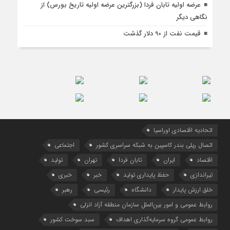
عرضه اولیه تابان فردا (بزرگترین عرضه اولیه تاریخ بورس) از
نگاهی دیگر
قیمت نفت از 90 دلار گذشت
اتحادیه اقتصادی اوراسیا
اتصال ریلی بندر کاسپین به شبکه سراسری کشور
اجتماعی
اقتصاد
ایران
تابان فردا
تهران
تولید
تیراندازی
حفظ پایداری تولید
خبر
خبری
خلق ارزش پایدار
دانشگاه
رئیسی
رهبر
روابط عمومی و امور بین‌الملل سازمان منطقه آزاد انزلی
روابط عمومی گروه سرمایه‌گذاری اهداف
سبد سوخت کشور