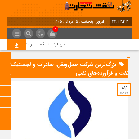
22:23:33
امروز : پنجشنبه, ۱۵ مرداد , ۱۴۰۵
0
تابان فردا یک گام تا عرضه اولیه؛ نماد «تابا
بزرگ‌ترین شرکت حمل‌ونقل، صادرات و لجستیک
نفت و فرآورده‌های نفتی
02
جولای