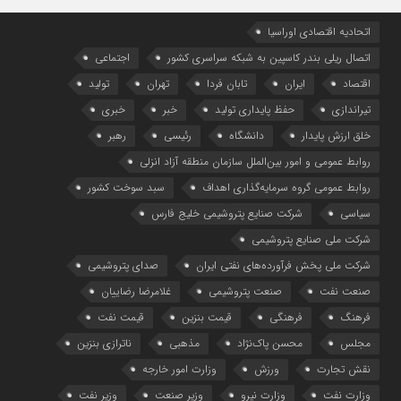
اتحادیه اقتصادی اوراسیا
اتصال ریلی بندر کاسپین به شبکه سراسری کشور
اجتماعی
اقتصاد
ایران
تابان فردا
تهران
تولید
تیراندازی
حفظ پایداری تولید
خبر
خبری
خلق ارزش پایدار
دانشگاه
رئیسی
رهبر
روابط عمومی و امور بین‌الملل سازمان منطقه آزاد انزلی
روابط عمومی گروه سرمایه‌گذاری اهداف
سبد سوخت کشور
سیاسی
شرکت صنایع پتروشیمی خلیج فارس
شرکت ملی صنایع پتروشیمی
شرکت ملی پخش فرآورده‌های نفتی ایران
صدای پتروشیمی
صنعت نفت
صنعت پتروشیمی
غلامرضا رضاییان
فرهنگ
فرهنگی
قیمت بنزین
قیمت نفت
مجلس
محسن پاک‌نژاد
مذهبی
ناترازی بنزین
نقش تجارت
ورزش
وزارت امور خارجه
وزارت نفت
وزارت نیرو
وزیر صنعت
وزیر نفت