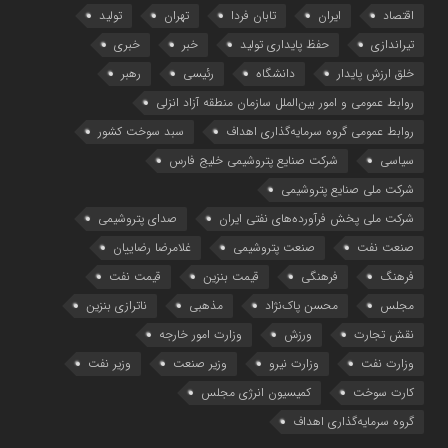
اقتصاد
ایران
تابان فردا
تهران
تولید
تیراندازی
حفظ پایداری تولید
خبر
خبری
خلق ارزش پایدار
دانشگاه
رئیسی
رهبر
روابط عمومی و امور بین‌الملل سازمان منطقه آزاد انزلی
روابط عمومی گروه سرمایه‌گذاری اهداف
سبد سوخت کشور
سیاسی
شرکت صنایع پتروشیمی خلیج فارس
شرکت ملی صنایع پتروشیمی
شرکت ملی پخش فرآورده‌های نفتی ایران
صدای پتروشیمی
صنعت نفت
صنعت پتروشیمی
غلامرضا رضاییان
فرهنگ
فرهنگی
قیمت بنزین
قیمت نفت
مجلس
محسن پاک‌نژاد
مذهبی
ناترازی بنزین
نقش تجارت
ورزش
وزارت امور خارجه
وزارت نفت
وزارت نیرو
وزیر صنعت
وزیر نفت
کارت سوخت
کمیسیون انرژی مجلس
گروه سرمایه‌‌گذاری اهداف