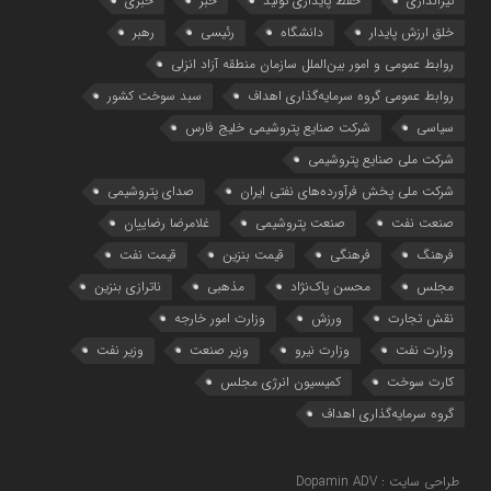
تیراندازی
حفظ پایداری تولید
خبر
خبری
خلق ارزش پایدار
دانشگاه
رئیسی
رهبر
روابط عمومی و امور بین‌الملل سازمان منطقه آزاد انزلی
روابط عمومی گروه سرمایه‌گذاری اهداف
سبد سوخت کشور
سیاسی
شرکت صنایع پتروشیمی خلیج فارس
شرکت ملی صنایع پتروشیمی
شرکت ملی پخش فرآورده‌های نفتی ایران
صدای پتروشیمی
صنعت نفت
صنعت پتروشیمی
غلامرضا رضاییان
فرهنگ
فرهنگی
قیمت بنزین
قیمت نفت
مجلس
محسن پاک‌نژاد
مذهبی
ناترازی بنزین
نقش تجارت
ورزش
وزارت امور خارجه
وزارت نفت
وزارت نیرو
وزیر صنعت
وزیر نفت
کارت سوخت
کمیسیون انرژی مجلس
گروه سرمایه‌‌گذاری اهداف
طراحی سایت : Dopamin ADV