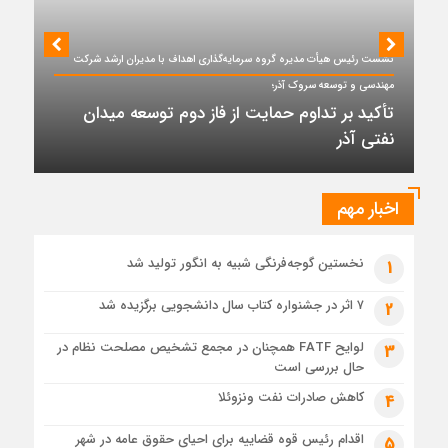
2 روز قبل
بحران ناترازی ۱۰ میلیون لیتری بنزین؛ ضرورت مدیریت تقاضا و
نشست رئیس هیأت مدیره گروه سرمایه‌گذاری اهداف با مدیران ارشد شرکت
اصلاح ساختار
مهندسی و توسعه سروک آذر؛
2 روز قبل
تأکید بر تداوم حمایت از فاز دوم توسعه میدان
قیمت نفت در بازار جهانی افزایش یافت
نفتی آذر
4 روز قبل
تابان فردا یک گام تا عرضه اولیه؛ نماد «تابان» در بورس تهران
درج شد
اخبار مهم
4 روز قبل
«تابان»، نماد گروه پتروشیمی تابان فردا روی تابلوی بورس
نشست
نخستین گوجه‌فرنگی شبیه به انگور تولید شد
1
6 روز قبل
۷ اثر در جشنواره کتاب سال دانشجویی برگزیده شد
2
بررسی MG ZS هیبرید و جایگاه آن در بازار خودروهای وارداتی
لوایح FATF همچنان در مجمع تشخیص مصلحت نظام در
3
حال بررسی است
کاهش صادرات نفت ونزوئلا
4
اقدام رئیس قوه قضاییه برای احیای حقوق عامه در شهر
5