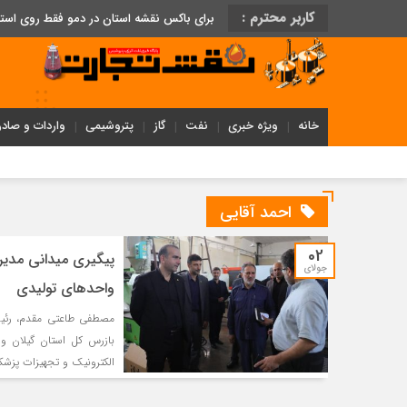
کاربر محترم :
برای باکس نقشه استان در دمو فقط روی اس
خانه
ویژه خبری
نفت
گاز
پتروشیمی
واردات و صادر
احمد آقایی
02
پیگیری میدانی مدیر
جولای
واحدهای تولیدی
مصطفی طاعتی مقدم، رئیس 
بازرس کل استان گیلان و 
الکترونیک و تجهیزات پزشکی