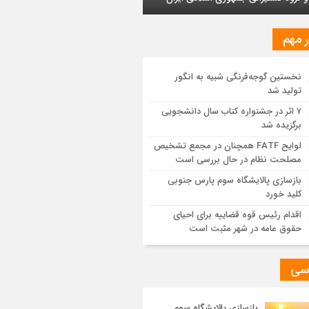
ایش یافت
ر مهم
ز اجرای طرح تخصیص یارانه سوخت از
ق کارت‌های بانکی
نخستین گوجه‌فرنگی شبیه به انگور
تولید شد
یات اجرایی پروژه تصفیه پساب شهری؛
وشیمی تبریز در مسیر تحقق صنعت سبز
۷ اثر در جشنواره کتاب سال دانشجویی
برگزیده شد
مزیت قیمتی CNG؛ سوختی پاک برای کاهش
لوایح FATF همچنان در مجمع تشخیص
نه خانوار و واردات بنزین
مصلحت نظام در حال بررسی است
بازسازی پالایشگاه سوم پارس جنوبی
کلید خورد
اقدام رئیس قوه قضاییه برای احیای
حقوق عامه در شهر مثبت است
سی
بازسازی پالایشگاه سوم