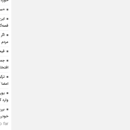
خورد
«سی
ایر
قصه‌گ
اگر 
مردم 
قیم
جمه
افتخار
ترک
امضا ک
وارد ک
خودرو
 far.