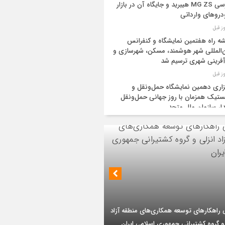
بررسی MG ZS هیبرید و جایگاه آن در بازار
روهای وارداتی
ه راه هفتمین نمایشگاه و کنفرانس
‌المللی شهر هوشمند، مسکن، شهرسازی و
آفرینی شهری ترسیم شد
زاری دهمین نمایشگاه حمل‌ونقل و
تیک همزمان با روز جهانی حمل‌ونقل
دار سازمان ملل متحد
یه و عراق قرارداد خط لوله انتقال نفت را
ا کردند
‌ان‌جی» کلید امنیت معیشتی خانوارها
ئیس هیأت مدیره گروه سرمایه‌گذاری اهداف با
یات تازه از اصلاح قیمت بنزین
 ارشد شرکت مهندسی و توسعه سروک آذر؛
بر تداوم حمایت از فاز دوم توسعه میدان
ید نفت اعضای اوپک پلاس روی کاغذ
ذر