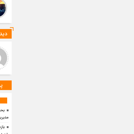
دیدگ
ید صادقی
ارسلان رضایی
 دیدگاه شما کاملا درست است.
به گفته محققان، با انتقال بخشی
ر و ارقام کاملا واقعی هستند
از بار رشد محصولات زراعی جهان
به مناطق شهری و مناطق دیگر
می‌توان زمین را از وضع
پر
مدیری
باز