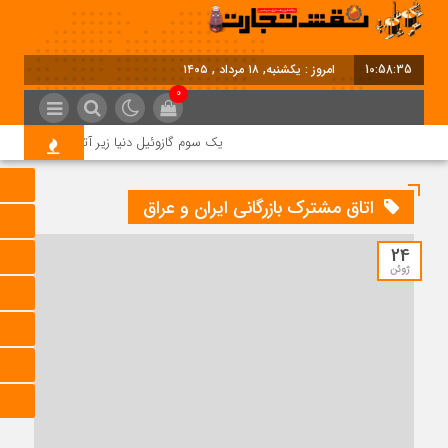
10:58:35
امروز : یکشنبه, ۱۸ مرداد , ۱۴۰۵
0
یک سوم گازوئیل دنیا زیر آتش جنگ؛ بحران
اتاق مشترک بازرگانی ایران و عراق
24
ژوئن