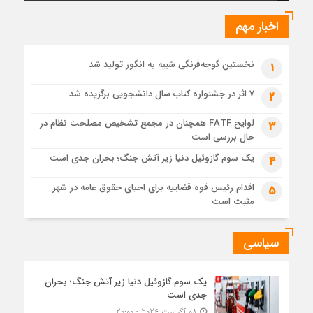
برگزاری دهمین نمایشگاه حمل‌ونقل و لجستیک همزمان با روز
جهانی حمل‌ونقل پایدار سازمان ملل متحد
اخبار مهم
6 روز قبل
ترکیه و عراق قرارداد خط لوله انتقال نفت را امضا کردند
نخستین گوجه‌فرنگی شبیه به انگور تولید شد
1
6 روز قبل
«سی‌ان‌جی» کلید امنیت معیشتی خانوارها
۷ اثر در جشنواره کتاب سال دانشجویی برگزیده شد
2
6 روز قبل
لوایح FATF همچنان در مجمع تشخیص مصلحت نظام در
3
جزئیات تازه از اصلاح قیمت بنزین
حال بررسی است
یک سوم گازوئیل دنیا زیر آتش جنگ؛ بحران جدی است
4
اقدام رئیس قوه قضاییه برای احیای حقوق عامه در شهر
5
مثبت است
سیاسی
یک سوم گازوئیل دنیا زیر آتش جنگ؛ بحران
جدی است
08 آگوست 2026 - 20:00