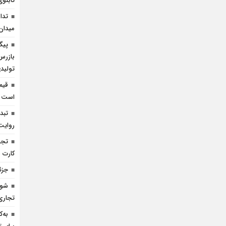
تابل
تدا
میدان
پیگ
بازرس
تولید
است
تبدی
روایت 
کارت
جزئ
شوک
تجاری 
به‌