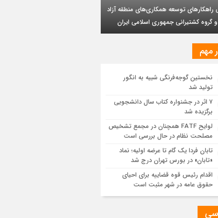
وشیمی تبریز در مسیر تحقق صنعت سبز
بر تداوم حمایت از فاز دوم توسعه میدان
ذر
مزیت قیمتی CNG؛ سوختی پاک برای کاهش
نه خانوار و واردات بنزین
ر مهم
یت پالایش جهانی به کمترین میزان در برابر
اضای نفت رسیده است
نخستین گوجه‌فرنگی شبیه به انگور
تولید شد
ه اولیه تابان فردا (بزرگترین عرضه اولیه
۷ اثر در جشنواره کتاب سال دانشجویی
یخ بورس) از نگاهی دیگر
برگزیده شد
لوایح FATF همچنان در مجمع تشخیص
موانع صادرات برق
مصلحت نظام در حال بررسی است
تابان فردا یک گام تا عرضه اولیه؛ نماد
«تابان» در بورس تهران درج شد
اقدام رئیس قوه قضاییه برای احیای
حقوق عامه در شهر مثبت است
سی