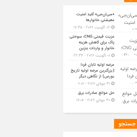
«سی‌ان‌جی» کلید امنیت
معیشتی خانوارها
02 آگوست 2026 - 17:35
مزیت قیمتی CNG؛ سوختی
پاک برای کاهش هزینه
خانوار و واردات بنزین
01 آگوست 2026 - 22:34
عرضه اولیه تابان فردا
(بزرگترین عرضه اولیه تاریخ
بورس) از نگاهی دیگر
31 جولای 2026 - 9:06
حل موانع صادرات برق
30 جولای 2026 - 17:06
 جستجو