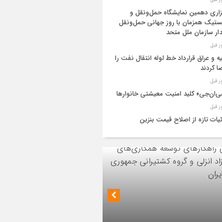
زاری دهمین نمایشگاه حمل‌ونقل و
تیک همزمان با روز جهانی حمل‌ونقل
دار سازمان ملل متحد
یه و عراق قرارداد خط لوله انتقال نفت را
ا کردند
‌ان‌جی» کلید امنیت معیشتی خانوارها
یات تازه از اصلاح قیمت بنزین
ید نفت اعضای اوپک پلاس روی کاغذ
ایش یافت
ز اجرای طرح تخصیص یارانه سوخت از
ق کارت‌های بانکی
ئیس هیأت مدیره گروه سرمایه‌گذاری اهداف با
یات اجرایی پروژه تصفیه پساب شهری؛
 ارشد شرکت مهندسی و توسعه سروک آذر؛