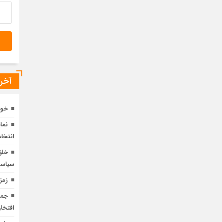
آخری
خود
نما
انتخاب
خلق
سیاست
زمز
جمه
افتخار