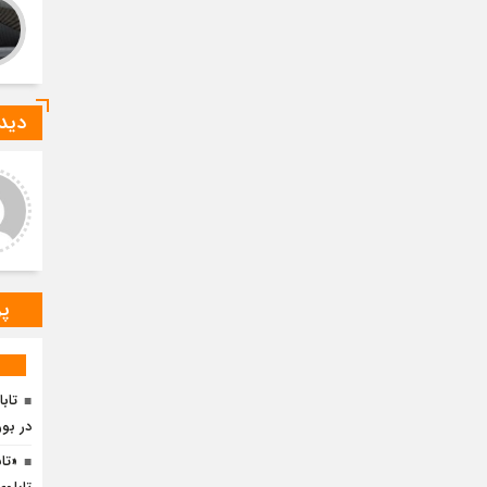
دیدگ
ید صادقی
ارسلان رضایی
 دیدگاه شما کاملا درست است.
به گفته محققان، با انتقال بخشی
ر و ارقام کاملا واقعی هستند
از بار رشد محصولات زراعی جهان
به مناطق شهری و مناطق دیگر
می‌توان زمین را از وضع
پر
تابا
در بو
«تا