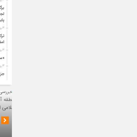
برگ
لجس
پای
3 روز قبل
ترک
امض
3 روز قبل
«سی
3 روز قبل
جزئ
3 روز قبل
تول
افز
4 روز قبل
آغا
طری
نشست ر
4 روز قبل
عمل
مدیران