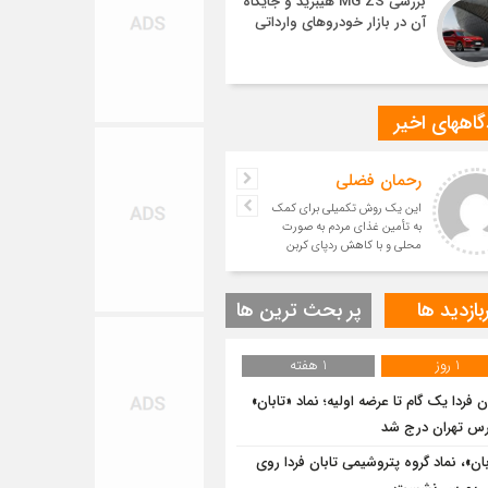
بررسی MG ZS هیبرید و جایگاه
آن در بازار خودروهای وارداتی
اههای اخیر
رحمان فضلی
این یک روش تکمیلی برای کمک
به تأمین غذای مردم به صورت
محلی و با کاهش ردپای کربن
است.
بازدید ها
پر بحث ترین ها
1 روز
1 هفته
ن فردا یک گام تا عرضه اولیه؛ نماد «تابان»
رس تهران درج شد
بان»، نماد گروه پتروشیمی تابان فردا روی