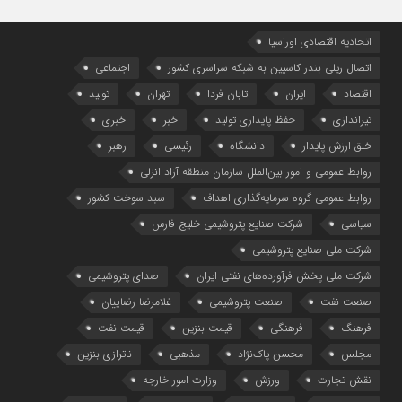
اتحادیه اقتصادی اوراسیا
اتصال ریلی بندر کاسپین به شبکه سراسری کشور
اجتماعی
اقتصاد
ایران
تابان فردا
تهران
تولید
تیراندازی
حفظ پایداری تولید
خبر
خبری
خلق ارزش پایدار
دانشگاه
رئیسی
رهبر
روابط عمومی و امور بین‌الملل سازمان منطقه آزاد انزلی
روابط عمومی گروه سرمایه‌گذاری اهداف
سبد سوخت کشور
سیاسی
شرکت صنایع پتروشیمی خلیج فارس
شرکت ملی صنایع پتروشیمی
شرکت ملی پخش فرآورده‌های نفتی ایران
صدای پتروشیمی
صنعت نفت
صنعت پتروشیمی
غلامرضا رضاییان
فرهنگ
فرهنگی
قیمت بنزین
قیمت نفت
مجلس
محسن پاک‌نژاد
مذهبی
ناترازی بنزین
نقش تجارت
ورزش
وزارت امور خارجه