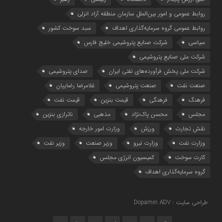
روابط عمومی و امور بین‌الملل سازمان منطقه آزاد انزلی
روابط عمومی گروه سرمایه‌گذاری اهداف
سبد سوخت کشور
سیاسی
شرکت صنایع پتروشیمی خلیج فارس
شرکت ملی صنایع پتروشیمی
شرکت ملی پخش فرآورده‌های نفتی ایران
صدای پتروشیمی
صنعت نفت
صنعت پتروشیمی
غلامرضا رضاییان
فرهنگ
فرهنگی
قیمت بنزین
قیمت نفت
مجلس
محسن پاک‌نژاد
مذهبی
ناترازی بنزین
نقش تجارت
ورزش
وزارت امور خارجه
وزارت نفت
وزارت نیرو
وزیر صنعت
وزیر نفت
کارت سوخت
کمیسیون انرژی مجلس
گروه سرمایه‌‌گذاری اهداف
طراحی سایت : Dopamin ADV