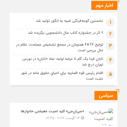
نگاهی دیگر
اخبار مهم
1 هفته قبل
حل موانع صادرات برق
نخستین گوجه‌فرنگی شبیه به انگور تولید شد
1
۷ اثر در جشنواره کتاب سال دانشجویی برگزیده شد
2
لوایح FATF همچنان در مجمع تشخیص مصلحت نظام در
3
حال بررسی است
تابان فردا یک گام تا عرضه اولیه؛ نماد «تابان» در بورس
4
تهران درج شد
اقدام رئیس قوه قضاییه برای احیای حقوق عامه در شهر
5
مثبت است
سیاسی
«سی‌ان‌جی» کلید امنیت معیشتی خانوارها
02 آگوست 2026 - 17:35