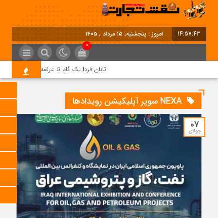
14:57:44
امروز : پنجشنبه, ۱۵ مرداد , ۱۴۰۵
0
تابان فردا یک گام تا عرضه اولیه؛ نماد «تابا
NEXA سوپر آپلیکیشن رویدادها
07
جولای