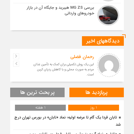
بررسی MG ZS هیبرید و جایگاه آن در بازار
خودروهای وارداتی
دیدگاههای اخیر
رحمان فضلی
این یک روش تکمیلی برای کمک به تأمین غذای
مردم به صورت محلی و با کاهش ردپای کربن
است.
پربازدید ها
پر بحث ترین ها
1 روز
1 هفته
تابان فردا یک گام تا عرضه اولیه؛ نماد «تابان» در بورس تهران درج
شد