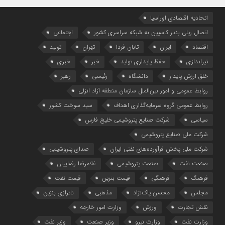
اتحادیه اقتصادی اوراسیا
اتصال ریلی بندر کاسپین به شبکه سراسری کشور
اجتماعی
اقتصاد
ایران
تابان فردا
تهران
تولید
تیراندازی
حفظ پایداری تولید
خبر
خبری
خلق ارزش پایدار
دانشگاه
رئیسی
رهبر
روابط عمومی و امور بین‌الملل سازمان منطقه آزاد انزلی
روابط عمومی گروه سرمایه‌گذاری اهداف
سبد سوخت کشور
سیاسی
شرکت صنایع پتروشیمی خلیج فارس
شرکت ملی صنایع پتروشیمی
شرکت ملی پخش فرآورده‌های نفتی ایران
صدای پتروشیمی
صنعت نفت
صنعت پتروشیمی
غلامرضا رضاییان
فرهنگ
فرهنگی
قیمت بنزین
قیمت نفت
مجلس
محسن پاک‌نژاد
مذهبی
ناترازی بنزین
نقش تجارت
ورزش
وزارت امور خارجه
وزارت نفت
وزارت نیرو
وزیر صنعت
وزیر نفت