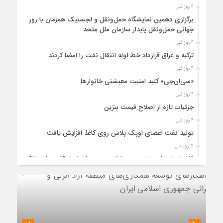
4 روز قبل
برگزاری دهمین نمایشگاه حمل‌ونقل و لجستیک همزمان با روز
جهانی حمل‌ونقل پایدار سازمان ملل متحد
4 روز قبل
ترکیه و عراق قرارداد خط لوله انتقال نفت را امضا کردند
4 روز قبل
«سی‌ان‌جی» کلید امنیت معیشتی خانوارها
4 روز قبل
جزئیات تازه از اصلاح قیمت بنزین
4 روز قبل
تولید نفت اعضای اوپک پلاس روی کاغذ افزایش یافت
5 روز قبل
آغاز اجرای طرح تخصیص یارانه سوخت از طریق کارت‌های بانکی
5 روز قبل
عملیات اجرایی پروژه تصفیه پساب شهری؛ پتروشیمی تبریز در
مسیر تحقق صنعت سبز
5 روز قبل
مزیت قیمتی CNG؛ سوختی پاک برای کاهش هزینه خانوار و