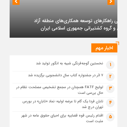
نشست رئیس هیأت مدیره گروه سرمایه‌گذاری اهداف با مدیران ارشد شرکت
واردات بنزین
مهندسی و توسعه سروک آذر؛
5 روز قبل
ظرفیت پالایش جهانی به کمترین میزان در برابر تقاضای نفت
تأکید بر تداوم حمایت از فاز دوم توسعه میدان
رسیده است
نفتی آذر
6 روز قبل
عرضه اولیه تابان فردا (بزرگترین عرضه اولیه تاریخ بورس) از
نگاهی دیگر
اخبار مهم
1 هفته قبل
حل موانع صادرات برق
نخستین گوجه‌فرنگی شبیه به انگور تولید شد
1
۷ اثر در جشنواره کتاب سال دانشجویی برگزیده شد
2
لوایح FATF همچنان در مجمع تشخیص مصلحت نظام در
3
حال بررسی است
تابان فردا یک گام تا عرضه اولیه؛ نماد «تابان» در بورس
4
تهران درج شد
اقدام رئیس قوه قضاییه برای احیای حقوق عامه در شهر
5
مثبت است