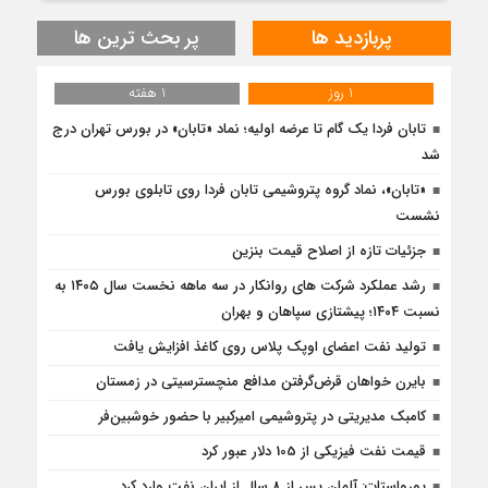
پربازدید ها
پر بحث ترین ها
1 روز
1 هفته
تابان فردا یک گام تا عرضه اولیه؛ نماد «تابان» در بورس تهران درج
شد
«تابان»، نماد گروه پتروشیمی تابان فردا روی تابلوی بورس
نشست
جزئیات تازه از اصلاح قیمت بنزین
رشد عملکرد شرکت های روانکار در سه ماهه نخست سال ۱۴۰۵ به
نسبت ۱۴۰۴؛ پیشتازی سپاهان و بهران
تولید نفت اعضای اوپک پلاس روی کاغذ افزایش یافت
بایرن خواهان قرض‌گرفتن مدافع منچسترسیتی در زمستان
کامبک مدیریتی در پتروشیمی امیرکبیر با حضور خوشبین‌فر
قیمت نفت فیزیکی از 105 دلار عبور کرد
یورواستات: آلمان پس از 8 سال از ایران نفت وارد کرد