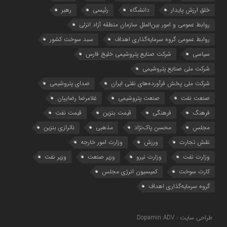
خلق ارزش پایدار
دانشگاه
رئیسی
رهبر
روابط عمومی و امور بین‌الملل سازمان منطقه آزاد انزلی
روابط عمومی گروه سرمایه‌گذاری اهداف
سبد سوخت کشور
سیاسی
شرکت صنایع پتروشیمی خلیج فارس
شرکت ملی صنایع پتروشیمی
شرکت ملی پخش فرآورده‌های نفتی ایران
صدای پتروشیمی
صنعت نفت
صنعت پتروشیمی
غلامرضا رضاییان
فرهنگ
فرهنگی
قیمت بنزین
قیمت نفت
مجلس
محسن پاک‌نژاد
مذهبی
ناترازی بنزین
نقش تجارت
ورزش
وزارت امور خارجه
وزارت نفت
وزارت نیرو
وزیر صنعت
وزیر نفت
کارت سوخت
کمیسیون انرژی مجلس
گروه سرمایه‌‌گذاری اهداف
طراحی سایت : Dopamin ADV