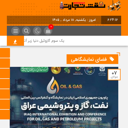
6:24:17
امروز : یکشنبه, ۱۸ مرداد , ۱۴۰۵
0
یک سوم گازوئیل دنیا زیر آتش جنگ؛ بحران 
فضای نمایشگاهی
07
جولای