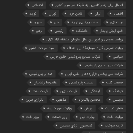
اتصال ریلی بندر کاسپین به شبکه سراسری کشور
اجتماعی
اقتصاد
ایران
تابان فردا
تهران
تولید
تیراندازی
حفظ پایداری تولید
خبر
خبری
خلق ارزش پایدار
دانشگاه
رئیسی
رهبر
روابط عمومی و امور بین‌الملل سازمان منطقه آزاد انزلی
روابط عمومی گروه سرمایه‌گذاری اهداف
سبد سوخت کشور
سیاسی
شرکت صنایع پتروشیمی خلیج فارس
شرکت ملی صنایع پتروشیمی
شرکت ملی پخش فرآورده‌های نفتی ایران
صدای پتروشیمی
صنعت نفت
صنعت پتروشیمی
غلامرضا رضاییان
فرهنگ
فرهنگی
قیمت بنزین
قیمت نفت
مجلس
محسن پاک‌نژاد
مذهبی
ناترازی بنزین
نقش تجارت
ورزش
وزارت امور خارجه
وزارت نفت
وزارت نیرو
وزیر صنعت
وزیر نفت
کارت سوخت
کمیسیون انرژی مجلس