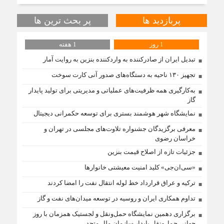
محمد حسنی
پربازدید ها
پر بحث ترین ها
به گفته محققان، با انتقال بخشی از بار رشد
محصولات زراعی جهان به مناطق شهری و
1 روز
1 هفته
مناطق دیگر می‌توان زمین را از وضع
تبدیل ایران از صادرکننده به واردکننده بنزین به روایت آمار
تجهیز ۱۳۰ ناحیه به دستگاه‌های صدور آنی کارت سوخت
بله دیدگاه شما کاملا درست است. آمار و ارقام
کاملا واقعی هستند
به‌کارگیری همه ظرفیت‌های عملیاتی و مدیریتی برای تولید پایدار
گاز
نمایشگاه شهر هوشمند بستری برای توسعه حکمرانی دیجیتال
جشنواره امسال ۷۵ درصد مؤلفان از
دانشجویان مرد و ۲۵ درصد از خانم‌ها بوده‌اند.
معرفی برگزیدگان جشنواره تلاوت‌های مجلسی در تهران و
مقطع تحصیلی دانشجویان مؤلف به ترت
خراسان رضوی
جزئیات تازه از اصلاح قیمت بنزین
«سی‌ان‌جی» کلید امنیت معیشتی خانوارها
ترکیه و عراق قرارداد خط لوله انتقال نفت را امضا کردند
تداوم همکاری ایران و روسیه در توسعه میدان‌های نفت و گاز
برگزاری دهمین نمایشگاه حمل‌ونقل و لجستیک همزمان با روز
جهانی حمل‌ونقل پایدار سازمان ملل متحد