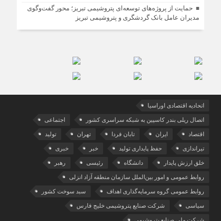
حمایت از پروژه‌های توسعه‌ای پتروشیمی تبریز؛ محور گفت‌وگوی
مدیران عامل بانک گردشگری و پتروشیمی تبریز
اتحادیه اقتصادی اوراسیا
اتصال ریلی بندر کاسپین به شبکه سراسری کشور
اجتماعی
اقتصاد
ایران
تابان فردا
تهران
تولید
تیراندازی
حفظ پایداری تولید
خبر
خبری
خلق ارزش پایدار
دانشگاه
رئیسی
رهبر
روابط عمومی و امور بین‌الملل سازمان منطقه آزاد انزلی
روابط عمومی گروه سرمایه‌گذاری اهداف
سبد سوخت کشور
سیاسی
شرکت صنایع پتروشیمی خلیج فارس
شرکت ملی صنایع پتروشیمی