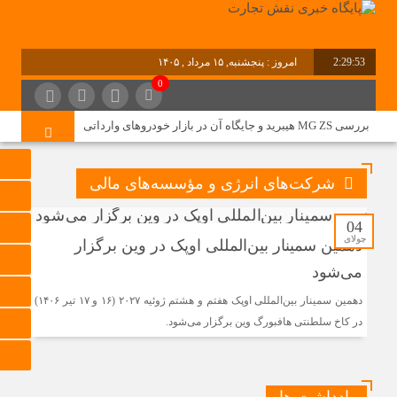
2:29:54
امروز : پنجشنبه, ۱۵ مرداد , ۱۴۰۵
0
برابر با : Thursday - 6 August - 2026
بررسی MG ZS هیبرید و جایگاه آن در بازار خودروهای وارداتی
نقشه راه هفتمین نمایشگاه و کنفرانس بین‌المللی شهر
شرکت‌های انرژی و مؤسسه‌های مالی
هوشمند، مسکن، شهرسازی و بازآفرینی شهری ترسیم شد
04
جولای
دهمین سمینار بین‌المللی اوپک در وین برگزار
برگزاری دهمین نمایشگاه حمل‌ونقل و لجستیک همزمان با روز
جهانی حمل‌ونقل پایدار سازمان ملل متحد
می‌شود
ترکیه و عراق قرارداد خط لوله انتقال نفت را امضا کردند
دهمین سمینار بین‌المللی اوپک هفتم و هشتم ژوئیه ۲۰۲۷ (۱۶ و ۱۷ تیر ۱۴۰۶)
در کاخ سلطنتی هافبورگ وین برگزار می‌شود.
«سی‌ان‌جی» کلید امنیت معیشتی خانوارها
جزئیات تازه از اصلاح قیمت بنزین
تولید نفت اعضای اوپک پلاس روی کاغذ افزایش یافت