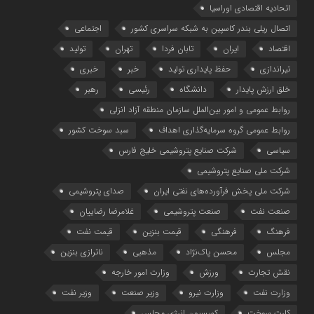
اتحادیه اقتصادی اوراسیا
اتصال ریلی بندر کاسپین به شبکه سراسری کشور
اجتماعی
اقتصاد
ایران
تابان فردا
تهران
تولید
تیراندازی
حفظ پایداری تولید
خبر
خبری
خلق ارزش پایدار
دانشگاه
رئیسی
رهبر
روابط عمومی و امور بین‌الملل سازمان منطقه آزاد انزلی
روابط عمومی گروه سرمایه‌گذاری اهداف
سبد سوخت کشور
سیاسی
شرکت صنایع پتروشیمی خلیج فارس
شرکت ملی صنایع پتروشیمی
شرکت ملی پخش فرآورده‌های نفتی ایران
صدای پتروشیمی
صنعت نفت
صنعت پتروشیمی
غلامرضا رضاییان
فرهنگ
فرهنگی
قیمت بنزین
قیمت نفت
مجلس
محسن پاک‌نژاد
مذهبی
ناترازی بنزین
نقش تجارت
ورزش
وزارت امور خارجه
وزارت نفت
وزارت نیرو
وزیر صنعت
وزیر نفت
کارت سوخت
کمیسیون انرژی مجلس