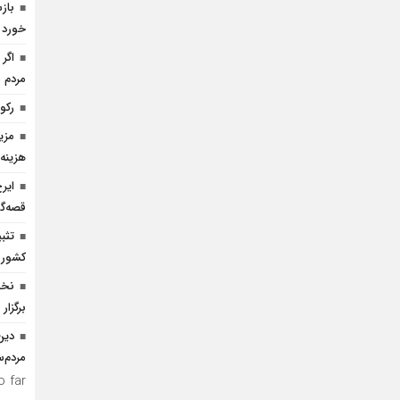
باز
خورد
اگر 
مردم 
رکو
هزینه 
ایر
قصه‌گ
تثب
کشور
نخس
برگزار
دین
مردم‌
 far.