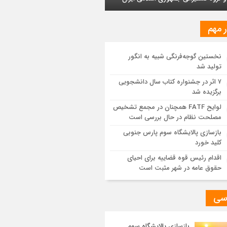
ایش یافت
ر مهم
ز اجرای طرح تخصیص یارانه سوخت از
ق کارت‌های بانکی
نخستین گوجه‌فرنگی شبیه به انگور
تولید شد
یات اجرایی پروژه تصفیه پساب شهری؛
وشیمی تبریز در مسیر تحقق صنعت سبز
۷ اثر در جشنواره کتاب سال دانشجویی
برگزیده شد
مزیت قیمتی CNG؛ سوختی پاک برای کاهش
لوایح FATF همچنان در مجمع تشخیص
نه خانوار و واردات بنزین
مصلحت نظام در حال بررسی است
بازسازی پالایشگاه سوم پارس جنوبی
کلید خورد
اقدام رئیس قوه قضاییه برای احیای
حقوق عامه در شهر مثبت است
سی
بازسازی پالایشگاه سوم