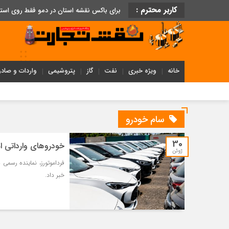
کاربر محترم :
برای باکس نقشه استان در دمو فقط روی اس
خانه
ویژه خبری
نفت
گاز
پتروشیمی
واردات و صادر
سام خودرو
30
خودروهای وارداتی ام
ژوئن
خبر داد.