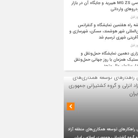
بررسی MG ZS هیبرید و جایگاه آن در بازار
روهای وارداتی
ه راه هفتمین نمایشگاه و کنفرانس
‌المللی شهر هوشمند، مسکن، شهرسازی و
آفرینی شهری ترسیم شد
زاری دهمین نمایشگاه حمل‌ونقل و
تیک همزمان با روز جهانی حمل‌ونقل
دار سازمان ملل متحد
یه و عراق قرارداد خط لوله انتقال نفت را
ا کردند
‌ان‌جی» کلید امنیت معیشتی خانوارها
ئیس هیأت مدیره گروه سرمایه‌گذاری اهداف با
یات تازه از اصلاح قیمت بنزین
 ارشد شرکت مهندسی و توسعه سروک آذر؛
بر تداوم حمایت از فاز دوم توسعه میدان
ید نفت اعضای اوپک پلاس روی کاغذ
ذر