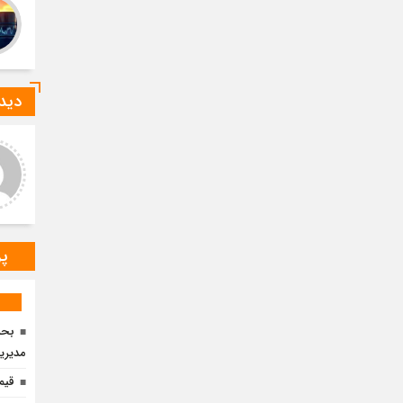
دیدگ
ید صادقی
ارسلان رضایی
 دیدگاه شما کاملا درست است.
به گفته محققان، با انتقال بخشی
ر و ارقام کاملا واقعی هستند
از بار رشد محصولات زراعی جهان
به مناطق شهری و مناطق دیگر
می‌توان زمین را از وضع
پر
مدیری
قیم