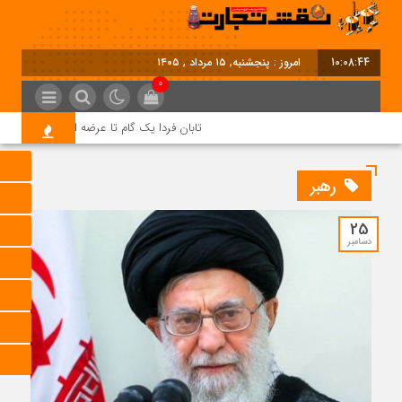
10:08:45
امروز : پنجشنبه, ۱۵ مرداد , ۱۴۰۵
0
تابان فردا یک گام تا عرضه اولیه؛ نماد «تابان» 
رهبر
25
دسامبر