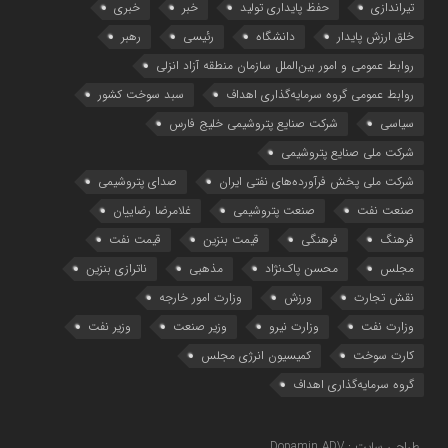
تیراندازی
حفظ پایداری تولید
خبر
خبری
خلق ارزش پایدار
دانشگاه
رئیسی
رهبر
روابط عمومی و امور بین‌الملل سازمان منطقه آزاد انزلی
روابط عمومی گروه سرمایه‌گذاری اهداف
سبد سوخت کشور
سیاسی
شرکت صنایع پتروشیمی خلیج فارس
شرکت ملی صنایع پتروشیمی
شرکت ملی پخش فرآورده‌های نفتی ایران
صدای پتروشیمی
صنعت نفت
صنعت پتروشیمی
غلامرضا رضاییان
فرهنگ
فرهنگی
قیمت بنزین
قیمت نفت
مجلس
محسن پاک‌نژاد
مذهبی
ناترازی بنزین
نقش تجارت
ورزش
وزارت امور خارجه
وزارت نفت
وزارت نیرو
وزیر صنعت
وزیر نفت
کارت سوخت
کمیسیون انرژی مجلس
گروه سرمایه‌‌گذاری اهداف
طراحی سایت : Dopamin ADV