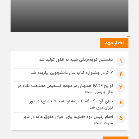
4 روز قبل
مهندسی و توسعه سروک آذر؛
ظرفیت پالایش جهانی به کمترین میزان در برابر تقاضای نفت
تأکید بر تداوم حمایت از فاز دوم توسعه میدان
رسیده است
نفتی آذر
6 روز قبل
عرضه اولیه تابان فردا (بزرگترین عرضه اولیه تاریخ بورس) از
نگاهی دیگر
اخبار مهم
6 روز قبل
حل موانع صادرات برق
نخستین گوجه‌فرنگی شبیه به انگور تولید شد
1
۷ اثر در جشنواره کتاب سال دانشجویی برگزیده شد
2
لوایح FATF همچنان در مجمع تشخیص مصلحت نظام در
3
حال بررسی است
تابان فردا یک گام تا عرضه اولیه؛ نماد «تابان» در بورس
4
تهران درج شد
اقدام رئیس قوه قضاییه برای احیای حقوق عامه در شهر
5
مثبت است