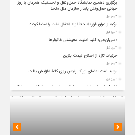
برگزاری دهمین نمایشگاه حمل‌ونقل و لجستیک همزمان با روز
جهانی حمل‌ونقل پایدار سازمان ملل متحد
3 روز قبل
ترکیه و عراق قرارداد خط لوله انتقال نفت را امضا کردند
3 روز قبل
«سی‌ان‌جی» کلید امنیت معیشتی خانوارها
3 روز قبل
جزئیات تازه از اصلاح قیمت بنزین
3 روز قبل
تولید نفت اعضای اوپک پلاس روی کاغذ افزایش یافت
4 روز قبل
آغاز اجرای طرح تخصیص یارانه سوخت از طریق کارت‌های بانکی
4 روز قبل
عملیات اجرایی پروژه تصفیه پساب شهری؛ پتروشیمی تبریز در
مسیر تحقق صنعت سبز
4 روز قبل
مزیت قیمتی CNG؛ سوختی پاک برای کاهش هزینه خانوار و
واردات بنزین
نشست رئیس هیأت مدیره گروه سرمایه‌گذاری اهداف با مدیران ارشد شرکت