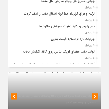
جهانی حمل‌ونقل پایدار سازمان ملل متحد
5 روز قبل
ترکیه و عراق قرارداد خط لوله انتقال نفت را امضا کردند
5 روز قبل
«سی‌ان‌جی» کلید امنیت معیشتی خانوارها
5 روز قبل
جزئیات تازه از اصلاح قیمت بنزین
5 روز قبل
تولید نفت اعضای اوپک پلاس روی کاغذ افزایش یافت
5 روز قبل
آغاز اجرای طرح تخصیص یارانه سوخت از طریق کارت‌های بانکی
5 روز قبل
عملیات اجرایی پروژه تصفیه پساب شهری؛ پتروشیمی تبریز در
مسیر تحقق صنعت سبز
5 روز قبل
مزیت قیمتی CNG؛ سوختی پاک برای کاهش هزینه خانوار و
واردات بنزین
نشست رئیس هیأت مدیره گروه سرمایه‌گذاری اهداف با مدیران ارشد شرکت
5 روز قبل
مهندسی و توسعه سروک آذر؛