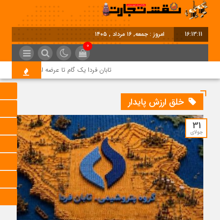
16:13:12
امروز : جمعه, ۱۶ مرداد , ۱۴۰۵
0
تابان فردا یک گام تا عرضه اولیه؛ نماد «تابان» د
خلق ارزش پایدار
31
جولای