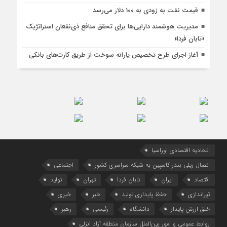
قیمت نفت به زودی به 100 دلار می‌رسد
مدیریت هوشمند دارایی‌ها برای تحقق منافع ذی‌نفعان استراتژیک
«تابان فردا»
آغاز اجرای طرح تخصیص یارانه سوخت از طریق کارت‌های بانکی
اتحادیه اقتصادی اوراسیا
اتصال ریلی بندر کاسپین به شبکه سراسری کشور
اجتماعی
اقتصاد
ایران
تابان فردا
تهران
تولید
تیراندازی
حفظ پایداری تولید
خبر
خبری
خلق ارزش پایدار
دانشگاه
رئیسی
رهبر
روابط عمومی و امور بین‌الملل سازمان منطقه آزاد انزلی