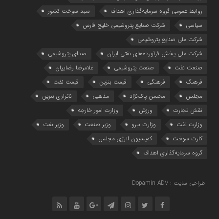
روابط عمومی گروه سرمایه‌گذاری اهداف
سبد سوخت کشور
سیاسی
شرکت صنایع پتروشیمی خلیج فارس
شرکت ملی صنایع پتروشیمی
شرکت ملی پخش فرآورده‌های نفتی ایران
صدای پتروشیمی
صنعت نفت
صنعت پتروشیمی
غلامرضا رضاییان
فرهنگ
فرهنگی
قیمت بنزین
قیمت نفت
مجلس
محسن پاک‌نژاد
مذهبی
ناترازی بنزین
نقش تجارت
ورزش
وزارت امور خارجه
وزارت نفت
وزارت نیرو
وزیر صنعت
وزیر نفت
کارت سوخت
کمیسیون انرژی مجلس
گروه سرمایه‌‌گذاری اهداف
طراحی سایت : Dopamin ADV