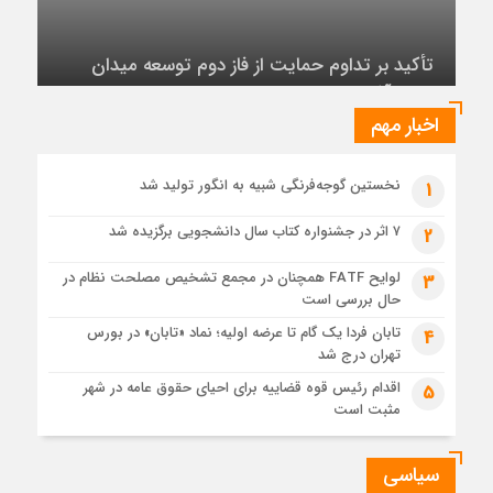
ظرفیت پالایش جهانی به کمترین میزان در برابر تقاضای نفت
تأکید بر تداوم حمایت از فاز دوم توسعه میدان
رسیده است
نفتی آذر
1 هفته قبل
عرضه اولیه تابان فردا (بزرگترین عرضه اولیه تاریخ بورس) از
نگاهی دیگر
اخبار مهم
1 هفته قبل
حل موانع صادرات برق
نخستین گوجه‌فرنگی شبیه به انگور تولید شد
1
۷ اثر در جشنواره کتاب سال دانشجویی برگزیده شد
2
لوایح FATF همچنان در مجمع تشخیص مصلحت نظام در
3
حال بررسی است
تابان فردا یک گام تا عرضه اولیه؛ نماد «تابان» در بورس
4
تهران درج شد
اقدام رئیس قوه قضاییه برای احیای حقوق عامه در شهر
5
مثبت است
سیاسی