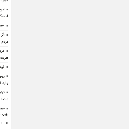
خورد
ایر
قصه‌گ
«سی
اگر 
مردم 
هزینه 
قیم
وارد ک
ترک
امضا ک
جمه
افتخار
 far.