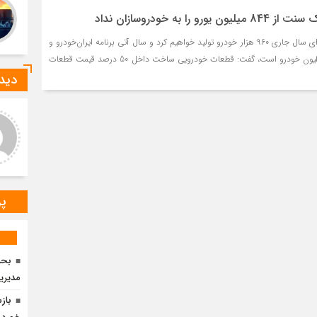
را به خودروسازان نداد
وزیر صمت با بیان اینکه برای سال جاری 960 هزار خودرو تولید خواهیم کرد و سال آتی برنامه ایران‌خودرو و
سایپا تولید بیش از یک میلیون خودرو است، گفت: قطعات خودرویی ساخت داخل 50 درصد قیمت قطعات
دیدگ
ید صادقی
ارسلان رضایی
 دیدگاه شما کاملا درست است.
به گفته محققان، با انتقال بخشی
ر و ارقام کاملا واقعی هستند
از بار رشد محصولات زراعی جهان
به مناطق شهری و مناطق دیگر
می‌توان زمین را از وضع
پر
مدیری
باز