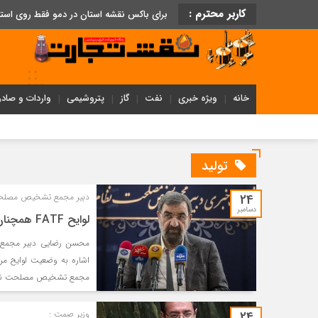
کاربر محترم :
برای باکس نقشه استان در دمو فقط روی اس
خانه
ویژه خبری
نفت
گاز
پتروشیمی
واردات و صادر
تولید
24
دبیر مجمع تشخیص مصلح
دسامبر
لوایح FATF همچنان در مجمع تشخیص مصلحت نظام در حال بررسی است
محسن رضایی دبیر مجمع ت
مجمع تشخیص مصلحت نظام 
24
وزیر صمت :