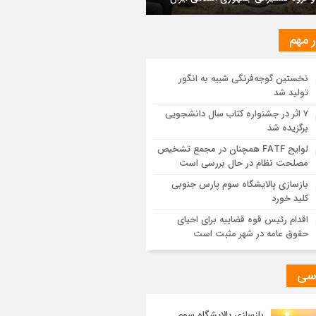
ایش یافت
ر مهم
ز اجرای طرح تخصیص یارانه سوخت از
ق کارت‌های بانکی
نخستین گوجه‌فرنگی شبیه به انگور
تولید شد
یات اجرایی پروژه تصفیه پساب شهری؛
وشیمی تبریز در مسیر تحقق صنعت سبز
۷ اثر در جشنواره کتاب سال دانشجویی
برگزیده شد
مزیت قیمتی CNG؛ سوختی پاک برای کاهش
لوایح FATF همچنان در مجمع تشخیص
نه خانوار و واردات بنزین
مصلحت نظام در حال بررسی است
بازسازی پالایشگاه سوم پارس جنوبی
کلید خورد
اقدام رئیس قوه قضاییه برای احیای
حقوق عامه در شهر مثبت است
سی
بازسازی پالایشگاه سوم