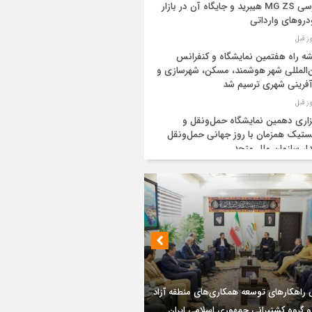
بررسی MG ZS هیبرید و جایگاه آن در بازار
روهای وارداتی
ه راه هفتمین نمایشگاه و کنفرانس
‌المللی شهر هوشمند، مسکن، شهرسازی و
آفرینی شهری ترسیم شد
زاری دهمین نمایشگاه حمل‌ونقل و
تیک همزمان با روز جهانی حمل‌ونقل
دار سازمان ملل متحد
یه و عراق قرارداد خط لوله انتقال نفت را
ا کردند
‌ان‌جی» کلید امنیت معیشتی خانوارها
ئیس هیأت مدیره گروه سرمایه‌گذاری اهداف با
یات تازه از اصلاح قیمت بنزین
 ارشد شرکت مهندسی و توسعه سروک آذر؛
بر تداوم حمایت از فاز دوم توسعه میدان
ید نفت اعضای اوپک پلاس روی کاغذ
ذر