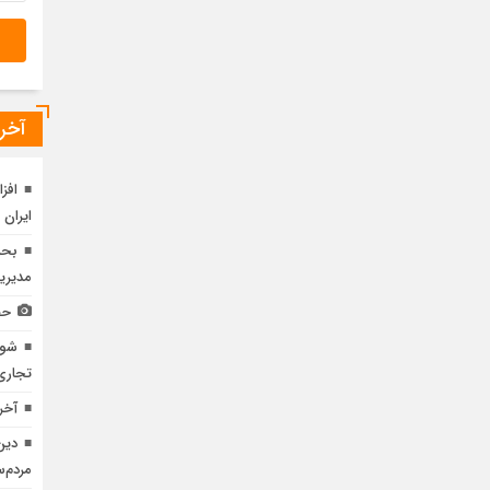
آخری
ایران در 4 ما
مدیری
حض
شوک
تجاری 
آخر
دین
مردم‌