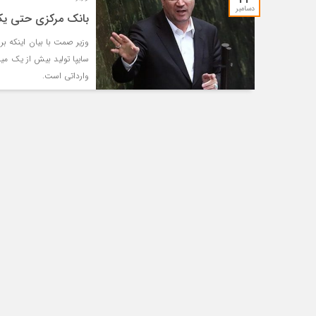
دسامبر
بانک مرکزی حتی یک سنت از 844 میلیون یورو 
وارداتی است.
محمد حسنی
سع
جشنواره امسال ۷۵ درصد مؤلفان
بله
از دانشجویان مرد و ۲۵ درصد از
آما
خانم‌ها بوده‌اند. مقطع تحصیلی
دانشجویان مؤلف به ترت