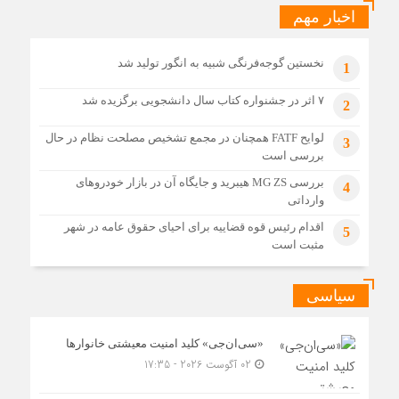
بازسازی پالایشگاه‌های آسیب‌دیده پارس جنوبی شتاب می‌گیرد
اخبار مهم
6 روز قبل
قیمت نفت تثبیت شد
د
نخستین گوجه‌فرنگی شبیه به انگور تولید شد
1
۷ اثر در جشنواره کتاب سال دانشجویی برگزیده شد
2
لوایح FATF همچنان در مجمع تشخیص مصلحت نظام در حال
3
بررسی است
بررسی MG ZS هیبرید و جایگاه آن در بازار خودروهای
4
وارداتی
اقدام رئیس قوه قضاییه برای احیای حقوق عامه در شهر
5
مثبت است
سیاسی
«سی‌ان‌جی» کلید امنیت معیشتی خانوارها
02 آگوست 2026 - 17:35