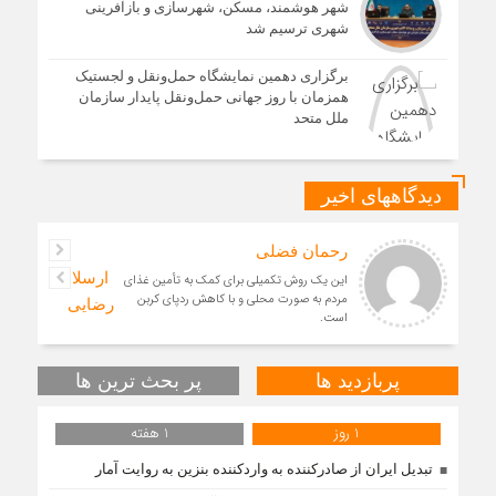
شهر هوشمند، مسکن، شهرسازی و بازآفرینی
شهری ترسیم شد
برگزاری دهمین نمایشگاه حمل‌ونقل و لجستیک
همزمان با روز جهانی حمل‌ونقل پایدار سازمان
ملل متحد
دیدگاههای اخیر
رحمان فضلی
ارسلان
این یک روش تکمیلی برای کمک به تأمین غذای
مردم به صورت محلی و با کاهش ردپای کربن
رضایی
است.
سعید
به گفته محققان، با انتقال بخشی از بار رشد
صادقی
محصولات زراعی جهان به مناطق شهری و مناطق
پربازدید ها
پر بحث ترین ها
محمد
دیگر می‌توان زمین را از وضع
حسنی
1 روز
1 هفته
تبدیل ایران از صادرکننده به واردکننده بنزین به روایت آمار