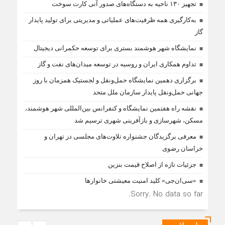
بله دیدگاه شما کاملا درست است. آمار و ارقام
تجهیز ۱۳۰ ناحیه به دستگاه‌های صدور آنی کارت سوخت
کاملا واقعی هستند
به‌کارگیری همه ظرفیت‌های عملیاتی و مدیریتی برای تولید پایدار
گاز
جشنواره امسال ۷۵ درصد مؤلفان از دانشجویان
نمایشگاه شهر هوشمند بستری برای توسعه حکمرانی دیجیتال
مرد و ۲۵ درصد از خانم‌ها بوده‌اند. مقطع
تحصیلی دانشجویان مؤلف به ترت
تداوم همکاری ایران و روسیه در توسعه میدان‌های نفت و گاز
برگزاری دهمین نمایشگاه حمل‌ونقل و لجستیک همزمان با روز
جهانی حمل‌ونقل پایدار سازمان ملل متحد
نقشه راه هفتمین نمایشگاه و کنفرانس بین‌المللی شهر هوشمند،
مسکن، شهرسازی و بازآفرینی شهری ترسیم شد
معرفی برگزیدگان جشنواره تلاوت‌های مجلسی در تهران و
خراسان رضوی
جزئیات تازه از اصلاح قیمت بنزین
«سی‌ان‌جی» کلید امنیت معیشتی خانوارها
Sorry. No data so far.