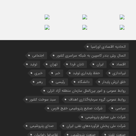
اتحادیه اقتصادی اوراسیا
اتصال ریلی بندر کاسپین به شبکه سراسری کشور
اجتماعی
اقتصاد
ایران
تابان فردا
تهران
تولید
تیراندازی
حفظ پایداری تولید
خبر
خبری
خلق ارزش پایدار
دانشگاه
رئیسی
رهبر
روابط عمومی و امور بین‌الملل سازمان منطقه آزاد انزلی
روابط عمومی گروه سرمایه‌گذاری اهداف
سبد سوخت کشور
سیاسی
شرکت صنایع پتروشیمی خلیج فارس
شرکت ملی صنایع پتروشیمی
شرکت ملی پخش فرآورده‌های نفتی ایران
صدای پتروشیمی
صنعت نفت
صنعت پتروشیمی
غلامرضا رضاییان