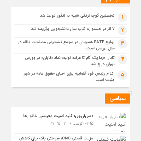
1 هفته قبل
حل موانع صادرات برق
نخستین گوجه‌فرنگی شبیه به انگور تولید شد
1
۷ اثر در جشنواره کتاب سال دانشجویی برگزیده شد
2
لوایح FATF همچنان در مجمع تشخیص مصلحت نظام در
3
حال بررسی است
تابان فردا یک گام تا عرضه اولیه؛ نماد «تابان» در بورس
4
تهران درج شد
اقدام رئیس قوه قضاییه برای احیای حقوق عامه در شهر
5
مثبت است
سیاسی
«سی‌ان‌جی» کلید امنیت معیشتی خانوارها
02 آگوست 2026 - 17:35
مزیت قیمتی CNG؛ سوختی پاک برای کاهش