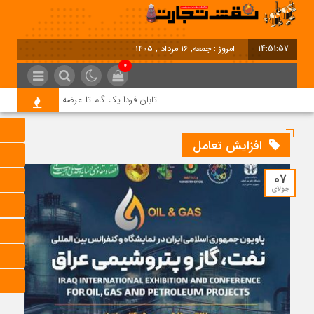
14:51:58
امروز : جمعه, ۱۶ مرداد , ۱۴۰۵
0
تابان فردا یک گام تا عرضه اولیه؛ نماد «تابان»
افزایش تعامل
07
جولای