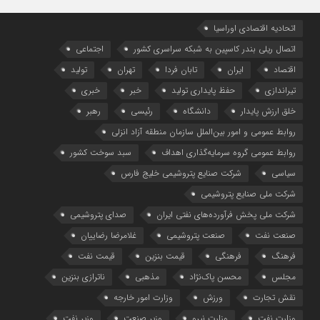
اتحادیه اقتصادی اوراسیا
اتصال ریلی بندر کاسپین به شبکه سراسری کشور
اجتماعی
اقتصاد
ایران
تابان فردا
تهران
تولید
تیراندازی
حفظ پایداری تولید
خبر
خبری
خلق ارزش پایدار
دانشگاه
رئیسی
رهبر
روابط عمومی و امور بین‌الملل سازمان منطقه آزاد انزلی
روابط عمومی گروه سرمایه‌گذاری اهداف
سبد سوخت کشور
سیاسی
شرکت صنایع پتروشیمی خلیج فارس
شرکت ملی صنایع پتروشیمی
شرکت ملی پخش فرآورده‌های نفتی ایران
صدای پتروشیمی
صنعت نفت
صنعت پتروشیمی
غلامرضا رضاییان
فرهنگ
فرهنگی
قیمت بنزین
قیمت نفت
مجلس
محسن پاک‌نژاد
مذهبی
ناترازی بنزین
نقش تجارت
ورزش
وزارت امور خارجه
وزارت نفت
وزارت نیرو
وزیر صنعت
وزیر نفت