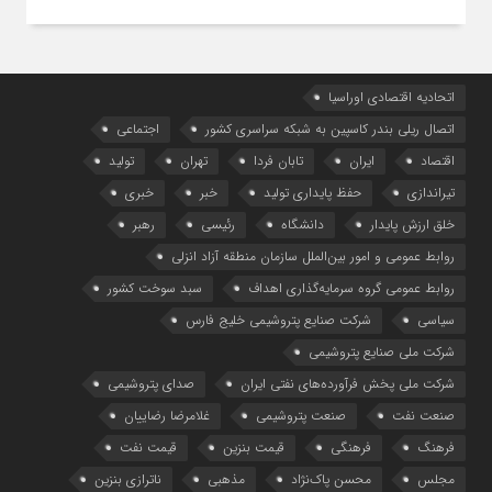
اتحادیه اقتصادی اوراسیا
اتصال ریلی بندر کاسپین به شبکه سراسری کشور
اجتماعی
اقتصاد
ایران
تابان فردا
تهران
تولید
تیراندازی
حفظ پایداری تولید
خبر
خبری
خلق ارزش پایدار
دانشگاه
رئیسی
رهبر
روابط عمومی و امور بین‌الملل سازمان منطقه آزاد انزلی
روابط عمومی گروه سرمایه‌گذاری اهداف
سبد سوخت کشور
سیاسی
شرکت صنایع پتروشیمی خلیج فارس
شرکت ملی صنایع پتروشیمی
شرکت ملی پخش فرآورده‌های نفتی ایران
صدای پتروشیمی
صنعت نفت
صنعت پتروشیمی
غلامرضا رضاییان
فرهنگ
فرهنگی
قیمت بنزین
قیمت نفت
مجلس
محسن پاک‌نژاد
مذهبی
ناترازی بنزین