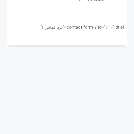
[contact-form-7 id=”390″ title=”فرم تماس 1″]